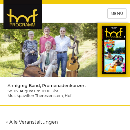
MENÜ
hof-programm – das
Veranstaltungsportal für
Hochfranken
Annigreg Band, Promenadenkonzert
So. 16. August um 11:00
Uhr
Musikpavillon Theresienstein
, Hof
« Alle Veranstaltungen