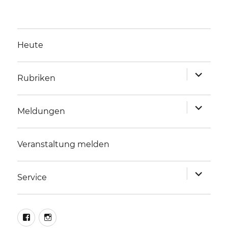
Heute
Unterme
Rubriken
anzeigen
Unterme
Meldungen
anzeigen
Veranstaltung melden
Unterme
Service
anzeigen
facebook
instagram