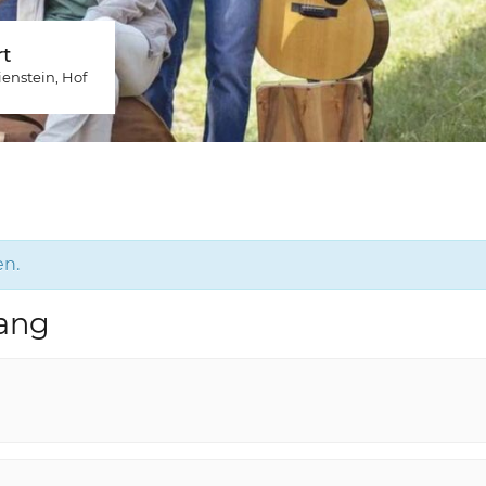
t
ienstein
, Hof
en.
gang