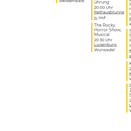
Weissenstadt
ührung
20:00 Uhr
r
Rathausbrunne
n
, Hof
The Rocky
Horror Show,
Musical
20:30 Uhr
Luisenburg
,
Wunsiedel
J