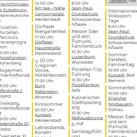
Tierheim
, Hof
14:00 Uhr
8:00 Uhr
Freilichtmuseu
Am See – Nähe
Jean-Paul-
m Eubabrunn
,
International
Campingplatz
,
Grundschule
,
Markneukirche
Volkssport-
Weißenstadt
Schwarzenbac
n
Tage
h/Saale
Dörflaser
6:00 Uhr
Trickfilm-
Biergartenfest
Meister Eder
Jean-Paul-
Porzellan-
und sein
Parcours,
17:00 Uhr
Grundschule
,
Pumuckl,
Ferienprogra
Dörflaser
Schwarzenba
Familienstück
mm
h/Saale
Hauptstraße
,
10:30 Uhr
10:00 Uhr
Marktredwitz
Sommer-
Luisenburg
,
Porzellanikon
,
Parkfest,
u. 20 Uhr
Wunsiedel
Hohenberg
Familientag
Gregorian
Porzellan-Trip,
Bogeymen,
Voices,
10:00 Uhr
Führung
Innenhofkonze
Höhlenkonzert
Kurpark
, Bad
t
10:30 Uhr
Berneck
17:00 Uhr
Porzellanikon
,
19:00 Uhr
Burg
Sommerfest
Selb
Uferstraße 2
,
Rabenstein
,
10:00 Uhr
Köditz
Ahorntal
Kulinarischer
Erlaloher
Stadtspazierg
Dreiklang,
Kinosommer
Wildsaualm
,
ang
Innenhofkonze
Döhlau
20:00 Uhr
t
10:30 Uhr
Kurpark
,
Meister Eder
Rathausbrunne
19:00 Uhr
Weissenstadt
und sein
Rosenstraße 20
,
n
, Hof
Pumuckl,
Labrassbanda,
Köditz
Samstagsführ
Familienstüc
Konzert
Zweitakter XL,
ung
10:30 Uhr