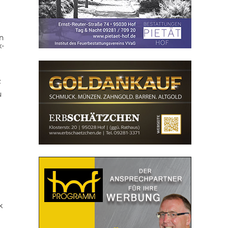
n
x-
z
u
k