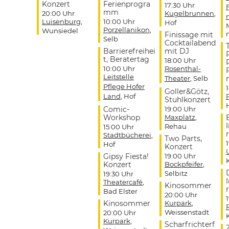
Konzert
Ferienprogra
17:30 Uhr
mm
20:00 Uhr
Kugelbrunnen
,
Luisenburg
,
10:00 Uhr
Hof
Porzellanikon
,
Wunsiedel
Finissage mit
Selb
Cocktailabend
Barrierefreihei
mit DJ
t, Beratertag
18:00 Uhr
10:00 Uhr
Rosenthal-
Leitstelle
Theater
, Selb
Pflege Hofer
Goller&Götz,
Land
, Hof
Stuhlkonzert
Comic-
19:00 Uhr
Workshop
Maxplatz
,
Rehau
15:00 Uhr
r
Stadtbücherei
,
Two Parts,
Hof
Konzert
Gipsy Fiesta!
19:00 Uhr
Konzert
Bockpfeifer
,
Selbitz
19:30 Uhr
Theatercafé
,
Kinosommer
r
Bad Elster
20:00 Uhr
Kinosommer
Kurpark
,
Weissenstadt
20:00 Uhr
Kurpark
,
Scharfrichterf