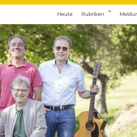
Heute
Rubriken
Meldu
franken. Täglich aktuelle Termine von Kultur bis Sport, von Theater
nstaltungsportal für Hochfran