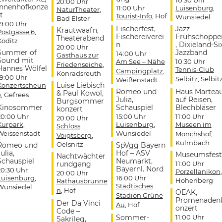
20:00 Uhr
Innenhofkonze
11:00 Uhr
Luisenburg
,
NaturTheater
,
t
Tourist-Info
, Hof
Wunsiedel
Bad Elster
19:00 Uhr
Fischerfest,
Jazz-
Krautwaafn,
Postgasse 6
,
Fischereiverei
Frühschoppe
Theaterabend
Köditz
n
, Dixieland-Si
20:00 Uhr
Summer of
Jazzband
14:00 Uhr
Gasthaus zur
Sound mit
Am See – Nähe
10:30 Uhr
Friedenseiche
,
Hannes Wölfel
Tennis-Club
Campingplatz
,
Konradsreuth
19:00 Uhr
Selbitz
, Selbit
Weißenstadt
Luise Liebisch
Konzertscheun
Romeo und
Haus Martea
& Paul Kowol,
e
, Gefrees
Julia,
auf Reisen,
Burgsommer
Kinosommer
Schauspiel
Blechbläser
konzert
20:00 Uhr
15:00 Uhr
11:00 Uhr
20:00 Uhr
Kurpark
,
Luisenburg
,
Museen im
Schloss
Weissenstadt
Wunsiedel
Mönchshof
,
Voigtsberg
,
Kulmbach
Oelsnitz
Romeo und
SpVgg Bayern
ulia,
Hof – ASV
Museumsfest
Nachtwächter
Schauspiel
Neumarkt,
rundgang
11:00 Uhr
Bayernl. Nord
20:30 Uhr
Porzellanikon
,
20:00 Uhr
Luisenburg
,
16:00 Uhr
Hohenberg
Rathausbrunne
Städtisches
Wunsiedel
n
, Hof
OEAK,
Stadion Grüne
Promenaden
Der Da Vinci
Au
, Hof
onzert
Code –
Sommer-
11:00 Uhr
Sakrileg,