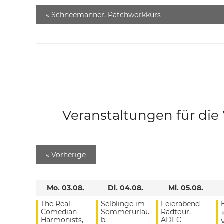
«
Schneemänner, Patchworkkurs
Veranstaltungen für di
«
Vorherige
Mo. 03.08.
Di. 04.08.
Mi. 05.08.
The Real
Selblinge im
Feierabend-
Comedian
Sommerurlau
Radtour,
Harmonists,
b,
ADFC