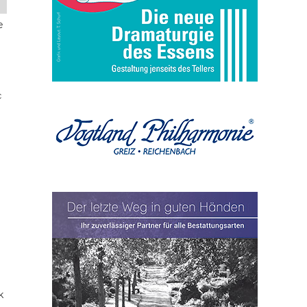
e
c
k