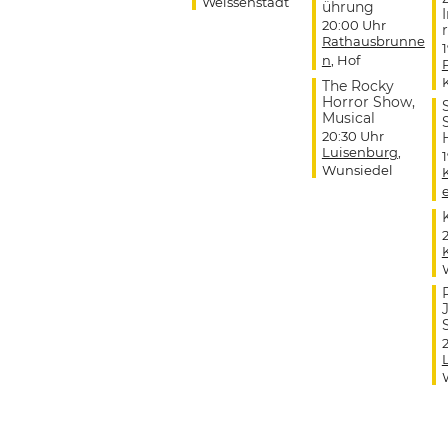
Weissenstadt
ührung
20:00 Uhr
r
Rathausbrunne
n
, Hof
The Rocky
Horror Show,
Musical
20:30 Uhr
Luisenburg
,
Wunsiedel
J