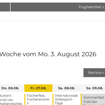
Flughafenfest
»
e Woche vom Mo. 3. August 2026
Nächste
»
Do. 06.08.
Fr. 07.08.
Sa. 08.08.
So. 09.08.
Buttern
Fischerfest,
Internationale
Sommerfest
Fischereiverei
Volkssport-
10:00 Uhr
11:00 Uhr
n
Tage
Vogtländisches