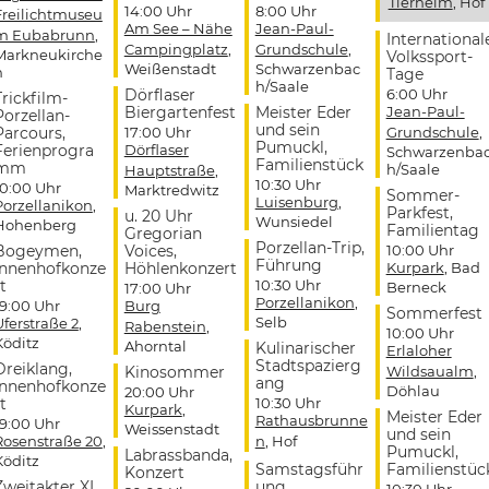
Tierheim
, Hof
14:00 Uhr
8:00 Uhr
Freilichtmuseu
Am See – Nähe
Jean-Paul-
m Eubabrunn
,
International
Campingplatz
,
Grundschule
,
Markneukirche
Volkssport-
Weißenstadt
Schwarzenbac
n
Tage
h/Saale
Dörflaser
6:00 Uhr
Trickfilm-
Biergartenfest
Meister Eder
Jean-Paul-
Porzellan-
und sein
Parcours,
17:00 Uhr
Grundschule
,
Pumuckl,
Ferienprogra
Dörflaser
Schwarzenba
Familienstück
mm
h/Saale
Hauptstraße
,
10:30 Uhr
10:00 Uhr
Marktredwitz
Sommer-
Luisenburg
,
Porzellanikon
,
Parkfest,
u. 20 Uhr
Wunsiedel
Hohenberg
Familientag
Gregorian
Porzellan-Trip,
Bogeymen,
Voices,
10:00 Uhr
Führung
Innenhofkonze
Höhlenkonzert
Kurpark
, Bad
t
10:30 Uhr
Berneck
17:00 Uhr
Porzellanikon
,
19:00 Uhr
Burg
Sommerfest
Selb
Uferstraße 2
,
Rabenstein
,
10:00 Uhr
Köditz
Ahorntal
Kulinarischer
Erlaloher
Stadtspazierg
Dreiklang,
Kinosommer
Wildsaualm
,
ang
Innenhofkonze
Döhlau
20:00 Uhr
t
10:30 Uhr
Kurpark
,
Meister Eder
Rathausbrunne
19:00 Uhr
Weissenstadt
und sein
Rosenstraße 20
,
n
, Hof
Pumuckl,
Labrassbanda,
Köditz
Samstagsführ
Familienstüc
Konzert
Zweitakter XL,
ung
10:30 Uhr