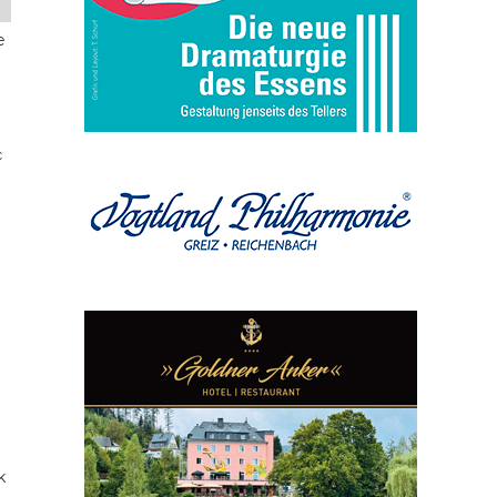
e
c
k