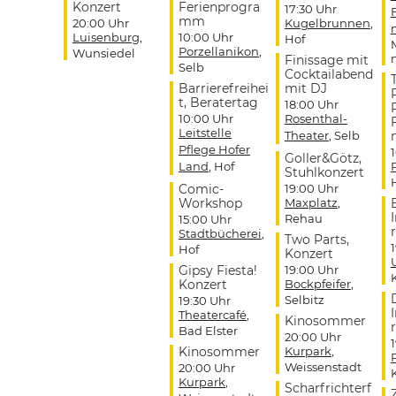
Konzert
Ferienprogra
17:30 Uhr
mm
20:00 Uhr
Kugelbrunnen
,
Luisenburg
,
10:00 Uhr
Hof
Porzellanikon
,
Wunsiedel
Finissage mit
Selb
Cocktailabend
Barrierefreihei
mit DJ
t, Beratertag
18:00 Uhr
10:00 Uhr
Rosenthal-
Leitstelle
Theater
, Selb
Pflege Hofer
Goller&Götz,
Land
, Hof
Stuhlkonzert
Comic-
19:00 Uhr
Workshop
Maxplatz
,
Rehau
15:00 Uhr
r
Stadtbücherei
,
Two Parts,
Hof
Konzert
Gipsy Fiesta!
19:00 Uhr
Konzert
Bockpfeifer
,
Selbitz
19:30 Uhr
Theatercafé
,
Kinosommer
r
Bad Elster
20:00 Uhr
Kinosommer
Kurpark
,
Weissenstadt
20:00 Uhr
Kurpark
,
Scharfrichterf