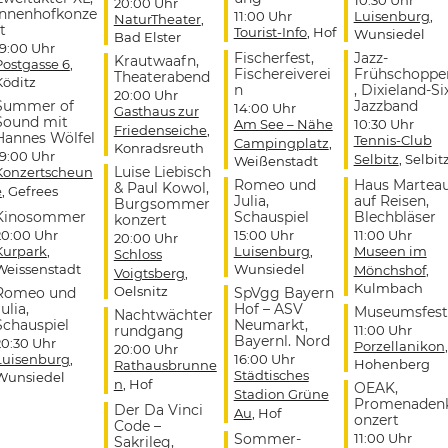
20:00 Uhr
Innenhofkonze
11:00 Uhr
Luisenburg
,
NaturTheater
,
t
Tourist-Info
, Hof
Wunsiedel
Bad Elster
19:00 Uhr
Fischerfest,
Jazz-
Krautwaafn,
Postgasse 6
,
Fischereiverei
Frühschoppe
Theaterabend
Köditz
n
, Dixieland-Si
20:00 Uhr
Summer of
Jazzband
14:00 Uhr
Gasthaus zur
Sound mit
Am See – Nähe
10:30 Uhr
Friedenseiche
,
Hannes Wölfel
Tennis-Club
Campingplatz
,
Konradsreuth
19:00 Uhr
Selbitz
, Selbit
Weißenstadt
Luise Liebisch
Konzertscheun
Romeo und
Haus Martea
& Paul Kowol,
e
, Gefrees
Julia,
auf Reisen,
Burgsommer
Kinosommer
Schauspiel
Blechbläser
konzert
20:00 Uhr
15:00 Uhr
11:00 Uhr
20:00 Uhr
Kurpark
,
Luisenburg
,
Museen im
Schloss
Weissenstadt
Wunsiedel
Mönchshof
,
Voigtsberg
,
Kulmbach
Oelsnitz
Romeo und
SpVgg Bayern
ulia,
Hof – ASV
Museumsfest
Nachtwächter
Schauspiel
Neumarkt,
rundgang
11:00 Uhr
Bayernl. Nord
20:30 Uhr
Porzellanikon
,
20:00 Uhr
Luisenburg
,
16:00 Uhr
Hohenberg
Rathausbrunne
Städtisches
Wunsiedel
n
, Hof
OEAK,
Stadion Grüne
Promenaden
Der Da Vinci
Au
, Hof
onzert
Code –
Sommer-
11:00 Uhr
Sakrileg,