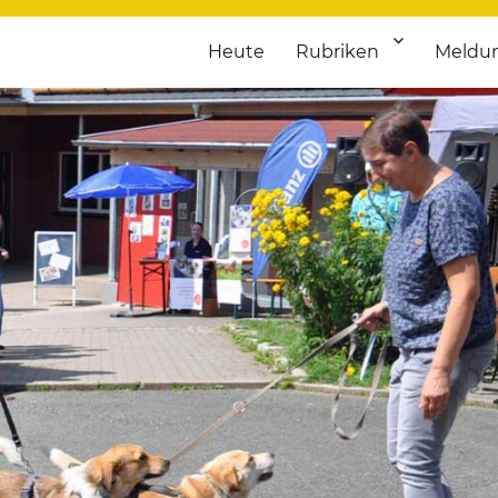
Heute
Rubriken
Meldu
franken. Täglich aktuelle Termine von Kultur bis Sport, von Theater
nstaltungsportal für Hochfran