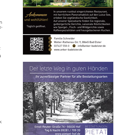
n
x-
z
u
k