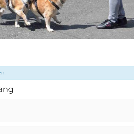
en.
gang