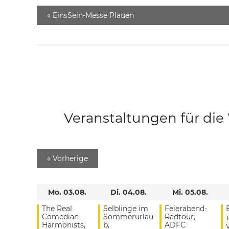
«
EinsSein-Messe Plauen
Veranstaltungen für di
«
Vorherige
Mo. 03.08.
Di. 04.08.
Mi. 05.08.
The Real
Selblinge im
Feierabend-
Comedian
Sommerurlau
Radtour,
Harmonists,
b,
ADFC