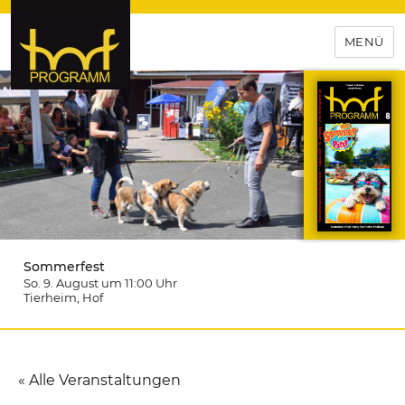
MENÜ
hof-programm – das
Veranstaltungsportal für
Hochfranken
Sommerfest
So. 9. August um 11:00
Uhr
Tierheim
, Hof
« Alle Veranstaltungen