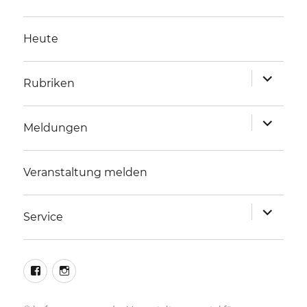
Heute
Unterme
Rubriken
anzeigen
Unterme
Meldungen
anzeigen
Veranstaltung melden
Unterme
Service
anzeigen
facebook
instagram