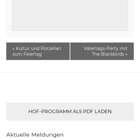
«
Kultur und Porzellan
Vatertags-Party mit
zum Feiertag
The Blackbirds
»
HOF-PROGRAMM ALS PDF LADEN
Aktuelle Meldungen