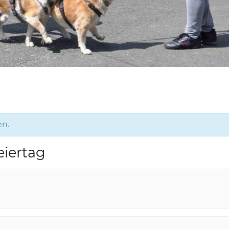
en.
eiertag