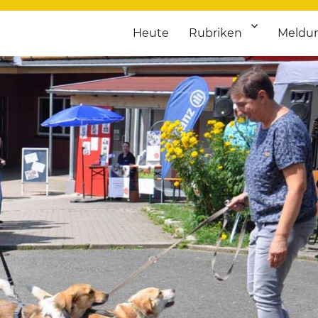
Heute
Rubriken
Meldu
franken. Täglich aktuelle Termine von Kultur bis Sport, von Theater
nstaltungsportal für Hochfran