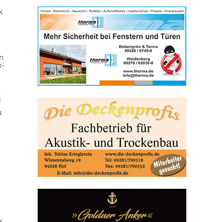
k
n
x-
z
u
k