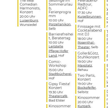
The Real
Selblinge im
Feierabend-
Comedian
Sommerurlau
Radtour,
Harmonists,
b,
ADFC
Konzert
Ferienprogra
17:30 Uhr
mm
20:00 Uhr
Kugelbrunnen
,
Luisenburg
,
10:00 Uhr
Hof
Porzellanikon
,
Wunsiedel
Finissage mit
Selb
Cocktailabend
Barrierefreihei
mit DJ
t, Beratertag
18:00 Uhr
10:00 Uhr
Rosenthal-
Leitstelle
Theater
, Selb
Pflege Hofer
Goller&Götz,
Land
, Hof
Stuhlkonzert
Comic-
19:00 Uhr
Workshop
Maxplatz
,
Rehau
15:00 Uhr
r
Stadtbücherei
,
Two Parts,
Hof
Konzert
Gipsy Fiesta!
19:00 Uhr
Konzert
Bockpfeifer
,
Selbitz
19:30 Uhr
Theatercafé
,
Kinosommer
r
Bad Elster
20:00 Uhr
Kinosommer
Kurpark
,