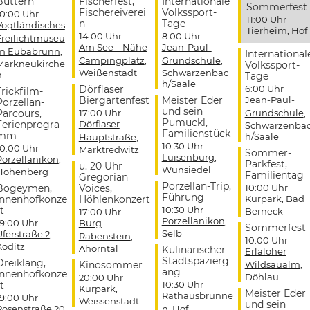
Buttern
Fischerfest,
Internationale
Sommerfest
Fischereiverei
Volkssport-
10:00 Uhr
11:00 Uhr
n
Tage
Vogtländisches
Tierheim
, Hof
14:00 Uhr
8:00 Uhr
Freilichtmuseu
Am See – Nähe
Jean-Paul-
m Eubabrunn
,
International
Campingplatz
,
Grundschule
,
Markneukirche
Volkssport-
Weißenstadt
Schwarzenbac
n
Tage
h/Saale
Dörflaser
6:00 Uhr
Trickfilm-
Biergartenfest
Meister Eder
Jean-Paul-
Porzellan-
und sein
Parcours,
17:00 Uhr
Grundschule
,
Pumuckl,
Ferienprogra
Dörflaser
Schwarzenba
Familienstück
mm
h/Saale
Hauptstraße
,
10:30 Uhr
10:00 Uhr
Marktredwitz
Sommer-
Luisenburg
,
Porzellanikon
,
Parkfest,
u. 20 Uhr
Wunsiedel
Hohenberg
Familientag
Gregorian
Porzellan-Trip,
Bogeymen,
Voices,
10:00 Uhr
Führung
Innenhofkonze
Höhlenkonzert
Kurpark
, Bad
t
10:30 Uhr
Berneck
17:00 Uhr
Porzellanikon
,
19:00 Uhr
Burg
Sommerfest
Selb
Uferstraße 2
,
Rabenstein
,
10:00 Uhr
Köditz
Ahorntal
Kulinarischer
Erlaloher
Stadtspazierg
Dreiklang,
Kinosommer
Wildsaualm
,
ang
Innenhofkonze
Döhlau
20:00 Uhr
t
10:30 Uhr
Kurpark
,
Meister Eder
Rathausbrunne
19:00 Uhr
Weissenstadt
und sein
Rosenstraße 20
,
n
, Hof