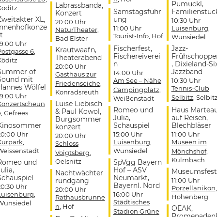
Pumuckl,
Labrassbanda,
Köditz
Samstagsführ
Familienstüc
Konzert
Zweitakter XL,
ung
10:30 Uhr
20:00 Uhr
Innenhofkonze
11:00 Uhr
Luisenburg
,
NaturTheater
,
t
Tourist-Info
, Hof
Wunsiedel
Bad Elster
19:00 Uhr
Fischerfest,
Jazz-
Krautwaafn,
Postgasse 6
,
Fischereiverei
Frühschoppe
Theaterabend
Köditz
n
, Dixieland-Si
20:00 Uhr
Summer of
Jazzband
14:00 Uhr
Gasthaus zur
Sound mit
Am See – Nähe
10:30 Uhr
Friedenseiche
,
Hannes Wölfel
Tennis-Club
Campingplatz
,
Konradsreuth
19:00 Uhr
Selbitz
, Selbit
Weißenstadt
Luise Liebisch
Konzertscheun
Romeo und
Haus Martea
& Paul Kowol,
e
, Gefrees
Julia,
auf Reisen,
Burgsommer
Kinosommer
Schauspiel
Blechbläser
konzert
20:00 Uhr
15:00 Uhr
11:00 Uhr
20:00 Uhr
Kurpark
,
Luisenburg
,
Museen im
Schloss
Weissenstadt
Wunsiedel
Mönchshof
,
Voigtsberg
,
Kulmbach
Oelsnitz
Romeo und
SpVgg Bayern
ulia,
Hof – ASV
Museumsfest
Nachtwächter
Schauspiel
Neumarkt,
rundgang
11:00 Uhr
Bayernl. Nord
20:30 Uhr
Porzellanikon
,
20:00 Uhr
Luisenburg
,
16:00 Uhr
Hohenberg
Rathausbrunne
Städtisches
Wunsiedel
n
, Hof
OEAK,
Stadion Grüne
Promenaden