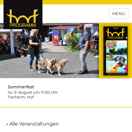
MENÜ
hof-programm – das
Veranstaltungsportal für
Hochfranken
Sommerfest
So. 9. August um 11:00
Uhr
Tierheim
, Hof
« Alle Veranstaltungen