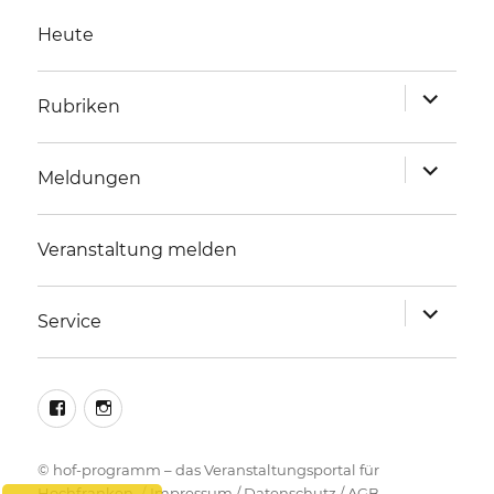
Heute
Unterme
Rubriken
anzeigen
Unterme
Meldungen
anzeigen
Veranstaltung melden
Unterme
Service
anzeigen
facebook
instagram
©
hof-programm – das Veranstaltungsportal für
Hochfranken
Impressum
/
Datenschutz
/
AGB