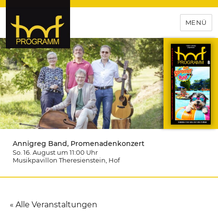
MENÜ
hof-programm – das
Veranstaltungsportal für
Hochfranken
Annigreg Band, Promenadenkonzert
So. 16. August um 11:00
Uhr
Musikpavillon Theresienstein
, Hof
« Alle Veranstaltungen