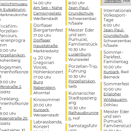
Tierheim
, Hof
14:00 Uhr
8:00 Uhr
Freilichtmuseu
Am See – Nähe
Jean-Paul-
m Eubabrunn
,
International
Campingplatz
,
Grundschule
,
Markneukirche
Volkssport-
Weißenstadt
Schwarzenbac
n
Tage
h/Saale
Dörflaser
6:00 Uhr
Trickfilm-
Biergartenfest
Meister Eder
Jean-Paul-
Porzellan-
und sein
Parcours,
17:00 Uhr
Grundschule
,
Pumuckl,
Ferienprogra
Dörflaser
Schwarzenba
Familienstück
mm
h/Saale
Hauptstraße
,
10:30 Uhr
10:00 Uhr
Marktredwitz
Sommer-
Luisenburg
,
Porzellanikon
,
Parkfest,
u. 20 Uhr
Wunsiedel
Hohenberg
Familientag
Gregorian
Porzellan-Trip,
Bogeymen,
Voices,
10:00 Uhr
Führung
Innenhofkonze
Höhlenkonzert
Kurpark
, Bad
t
10:30 Uhr
Berneck
17:00 Uhr
Porzellanikon
,
19:00 Uhr
Burg
Sommerfest
Selb
Uferstraße 2
,
Rabenstein
,
10:00 Uhr
Köditz
Ahorntal
Kulinarischer
Erlaloher
Stadtspazierg
Dreiklang,
Kinosommer
Wildsaualm
,
ang
Innenhofkonze
Döhlau
20:00 Uhr
t
10:30 Uhr
Kurpark
,
Meister Eder
Rathausbrunne
19:00 Uhr
Weissenstadt
und sein
Rosenstraße 20
,
n
, Hof
Pumuckl,
Labrassbanda,
Köditz
Samstagsführ
Familienstüc
Konzert
Zweitakter XL,
ung
10:30 Uhr