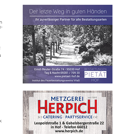
n
x-
z
u
k