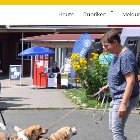
Heute
Rubriken
Meldu
franken. Täglich aktuelle Termine von Kultur bis Sport, von Theater
nstaltungsportal für Hochfran