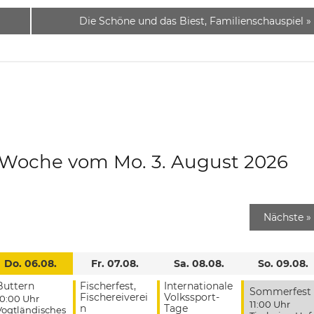
Die Schöne und das Biest, Familienschauspiel
»
e Woche vom Mo. 3. August 2026
Nächste
»
Do. 06.08.
Fr. 07.08.
Sa. 08.08.
So. 09.08.
Buttern
Fischerfest,
Internationale
Sommerfest
Fischereiverei
Volkssport-
10:00 Uhr
11:00 Uhr
n
Tage
Vogtländisches