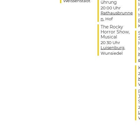
Weissenstadt
ührung
20:00 Uhr
r
Rathausbrunne
n
, Hof
The Rocky
Horror Show,
Musical
20:30 Uhr
Luisenburg
,
Wunsiedel
J