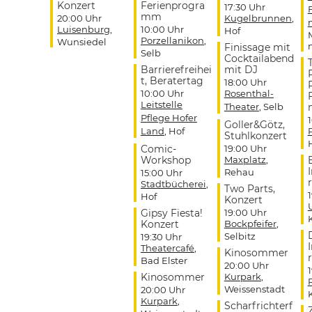
Konzert
Ferienprogra
17:30 Uhr
mm
20:00 Uhr
Kugelbrunnen
,
Luisenburg
,
10:00 Uhr
Hof
Porzellanikon
,
Wunsiedel
Finissage mit
Selb
Cocktailabend
Barrierefreihei
mit DJ
t, Beratertag
18:00 Uhr
10:00 Uhr
Rosenthal-
Leitstelle
Theater
, Selb
Pflege Hofer
Goller&Götz,
Land
, Hof
Stuhlkonzert
Comic-
19:00 Uhr
Workshop
Maxplatz
,
Rehau
15:00 Uhr
r
Stadtbücherei
,
Two Parts,
Hof
Konzert
Gipsy Fiesta!
19:00 Uhr
Konzert
Bockpfeifer
,
Selbitz
19:30 Uhr
Theatercafé
,
Kinosommer
r
Bad Elster
20:00 Uhr
Kinosommer
Kurpark
,
Weissenstadt
20:00 Uhr
Kurpark
,
Scharfrichterf