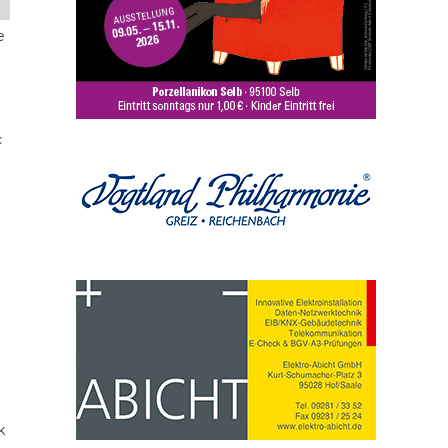
e
c
k