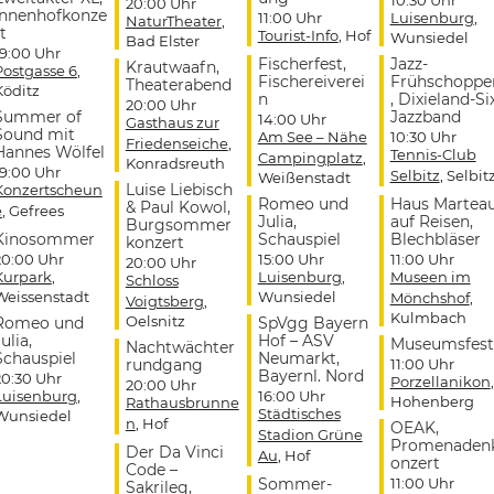
20:00 Uhr
Innenhofkonze
11:00 Uhr
Luisenburg
,
NaturTheater
,
t
Tourist-Info
, Hof
Wunsiedel
Bad Elster
19:00 Uhr
Fischerfest,
Jazz-
Krautwaafn,
Postgasse 6
,
Fischereiverei
Frühschoppe
Theaterabend
Köditz
n
, Dixieland-Si
20:00 Uhr
Summer of
Jazzband
14:00 Uhr
Gasthaus zur
Sound mit
Am See – Nähe
10:30 Uhr
Friedenseiche
,
Hannes Wölfel
Tennis-Club
Campingplatz
,
Konradsreuth
19:00 Uhr
Selbitz
, Selbit
Weißenstadt
Luise Liebisch
Konzertscheun
Romeo und
Haus Martea
& Paul Kowol,
e
, Gefrees
Julia,
auf Reisen,
Burgsommer
Kinosommer
Schauspiel
Blechbläser
konzert
20:00 Uhr
15:00 Uhr
11:00 Uhr
20:00 Uhr
Kurpark
,
Luisenburg
,
Museen im
Schloss
Weissenstadt
Wunsiedel
Mönchshof
,
Voigtsberg
,
Kulmbach
Oelsnitz
Romeo und
SpVgg Bayern
ulia,
Hof – ASV
Museumsfest
Nachtwächter
Schauspiel
Neumarkt,
rundgang
11:00 Uhr
Bayernl. Nord
20:30 Uhr
Porzellanikon
,
20:00 Uhr
Luisenburg
,
16:00 Uhr
Hohenberg
Rathausbrunne
Städtisches
Wunsiedel
n
, Hof
OEAK,
Stadion Grüne
Promenaden
Der Da Vinci
Au
, Hof
onzert
Code –
Sommer-
11:00 Uhr
Sakrileg,