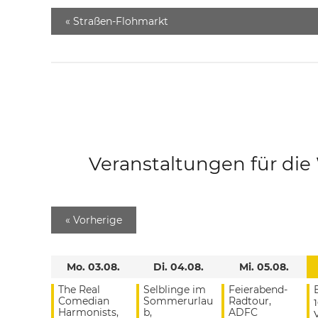
«
Straßen-Flohmarkt
Veranstaltungen für di
«
Vorherige
Mo. 03.08.
Di. 04.08.
Mi. 05.08.
The Real
Selblinge im
Feierabend-
Comedian
Sommerurlau
Radtour,
Harmonists,
b,
ADFC