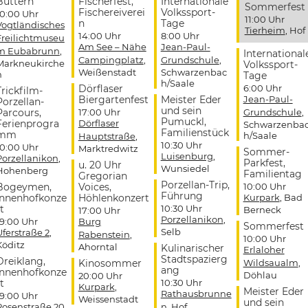
Buttern
Fischerfest,
Internationale
Sommerfest
Fischereiverei
Volkssport-
10:00 Uhr
11:00 Uhr
n
Tage
Vogtländisches
Tierheim
, Hof
14:00 Uhr
8:00 Uhr
Freilichtmuseu
Am See – Nähe
Jean-Paul-
m Eubabrunn
,
International
Campingplatz
,
Grundschule
,
Markneukirche
Volkssport-
Weißenstadt
Schwarzenbac
n
Tage
h/Saale
Dörflaser
6:00 Uhr
Trickfilm-
Biergartenfest
Meister Eder
Jean-Paul-
Porzellan-
und sein
Parcours,
17:00 Uhr
Grundschule
,
Pumuckl,
Ferienprogra
Dörflaser
Schwarzenba
Familienstück
mm
h/Saale
Hauptstraße
,
10:30 Uhr
10:00 Uhr
Marktredwitz
Sommer-
Luisenburg
,
Porzellanikon
,
Parkfest,
u. 20 Uhr
Wunsiedel
Hohenberg
Familientag
Gregorian
Porzellan-Trip,
Bogeymen,
Voices,
10:00 Uhr
Führung
Innenhofkonze
Höhlenkonzert
Kurpark
, Bad
t
10:30 Uhr
Berneck
17:00 Uhr
Porzellanikon
,
19:00 Uhr
Burg
Sommerfest
Selb
Uferstraße 2
,
Rabenstein
,
10:00 Uhr
Köditz
Ahorntal
Kulinarischer
Erlaloher
Stadtspazierg
Dreiklang,
Kinosommer
Wildsaualm
,
ang
Innenhofkonze
Döhlau
20:00 Uhr
t
10:30 Uhr
Kurpark
,
Meister Eder
Rathausbrunne
19:00 Uhr
Weissenstadt
und sein
Rosenstraße 20
,
n
, Hof