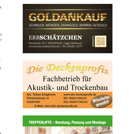
k
n
x-
z
u
k