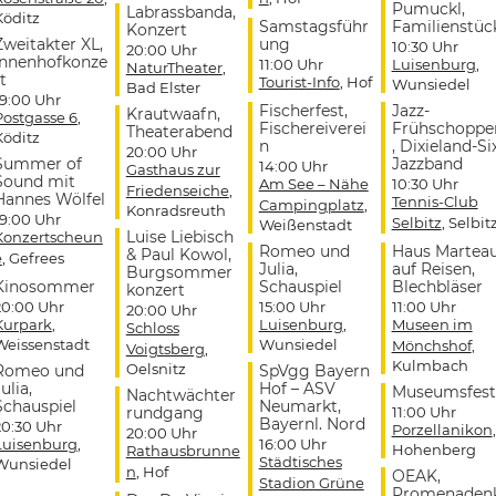
Pumuckl,
Labrassbanda,
Köditz
Samstagsführ
Familienstüc
Konzert
Zweitakter XL,
ung
10:30 Uhr
20:00 Uhr
Innenhofkonze
11:00 Uhr
Luisenburg
,
NaturTheater
,
t
Tourist-Info
, Hof
Wunsiedel
Bad Elster
19:00 Uhr
Fischerfest,
Jazz-
Krautwaafn,
Postgasse 6
,
Fischereiverei
Frühschoppe
Theaterabend
Köditz
n
, Dixieland-Si
20:00 Uhr
Summer of
Jazzband
14:00 Uhr
Gasthaus zur
Sound mit
Am See – Nähe
10:30 Uhr
Friedenseiche
,
Hannes Wölfel
Tennis-Club
Campingplatz
,
Konradsreuth
19:00 Uhr
Selbitz
, Selbit
Weißenstadt
Luise Liebisch
Konzertscheun
Romeo und
Haus Martea
& Paul Kowol,
e
, Gefrees
Julia,
auf Reisen,
Burgsommer
Kinosommer
Schauspiel
Blechbläser
konzert
20:00 Uhr
15:00 Uhr
11:00 Uhr
20:00 Uhr
Kurpark
,
Luisenburg
,
Museen im
Schloss
Weissenstadt
Wunsiedel
Mönchshof
,
Voigtsberg
,
Kulmbach
Oelsnitz
Romeo und
SpVgg Bayern
ulia,
Hof – ASV
Museumsfest
Nachtwächter
Schauspiel
Neumarkt,
rundgang
11:00 Uhr
Bayernl. Nord
20:30 Uhr
Porzellanikon
,
20:00 Uhr
Luisenburg
,
16:00 Uhr
Hohenberg
Rathausbrunne
Städtisches
Wunsiedel
n
, Hof
OEAK,
Stadion Grüne
Promenaden