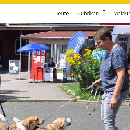
Heute
Rubriken
Meldu
franken. Täglich aktuelle Termine von Kultur bis Sport, von Theater
nstaltungsportal für Hochfran