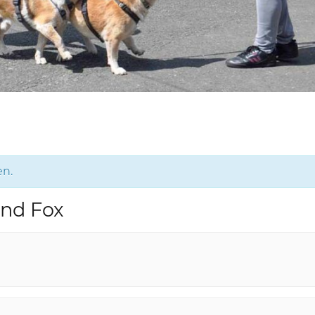
en.
and Fox