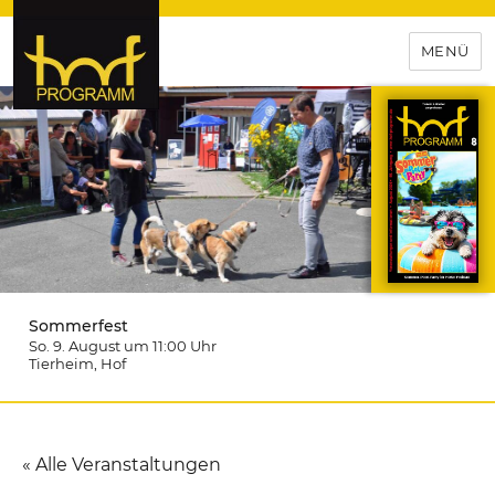
MENÜ
hof-programm – das
Veranstaltungsportal für
Hochfranken
Sommerfest
So. 9. August um 11:00
Uhr
Tierheim
, Hof
« Alle Veranstaltungen