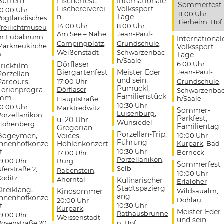
Buttern
Fischerfest,
Internationale
Sommerfest
Fischereiverei
Volkssport-
10:00 Uhr
11:00 Uhr
n
Tage
Vogtländisches
Tierheim
, Hof
14:00 Uhr
8:00 Uhr
Freilichtmuseu
Am See – Nähe
Jean-Paul-
m Eubabrunn
,
International
Campingplatz
,
Grundschule
,
Markneukirche
Volkssport-
Weißenstadt
Schwarzenbac
n
Tage
h/Saale
Dörflaser
6:00 Uhr
Trickfilm-
Biergartenfest
Meister Eder
Jean-Paul-
Porzellan-
und sein
Parcours,
17:00 Uhr
Grundschule
,
Pumuckl,
Ferienprogra
Dörflaser
Schwarzenba
Familienstück
mm
h/Saale
Hauptstraße
,
10:30 Uhr
10:00 Uhr
Marktredwitz
Sommer-
Luisenburg
,
Porzellanikon
,
Parkfest,
u. 20 Uhr
Wunsiedel
Hohenberg
Familientag
Gregorian
Porzellan-Trip,
Bogeymen,
Voices,
10:00 Uhr
Führung
Innenhofkonze
Höhlenkonzert
Kurpark
, Bad
t
10:30 Uhr
Berneck
17:00 Uhr
Porzellanikon
,
19:00 Uhr
Burg
Sommerfest
Selb
Uferstraße 2
,
Rabenstein
,
10:00 Uhr
Köditz
Ahorntal
Kulinarischer
Erlaloher
Stadtspazierg
Dreiklang,
Kinosommer
Wildsaualm
,
ang
Innenhofkonze
Döhlau
20:00 Uhr
t
10:30 Uhr
Kurpark
,
Meister Eder
Rathausbrunne
19:00 Uhr
Weissenstadt
und sein
Rosenstraße 20
,
n
, Hof