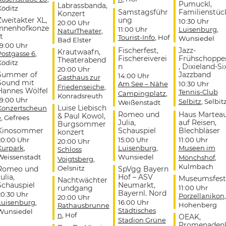
Pumuckl,
Labrassbanda,
Köditz
Samstagsführ
Familienstüc
Konzert
Zweitakter XL,
ung
10:30 Uhr
20:00 Uhr
Innenhofkonze
11:00 Uhr
Luisenburg
,
NaturTheater
,
t
Tourist-Info
, Hof
Wunsiedel
Bad Elster
19:00 Uhr
Fischerfest,
Jazz-
Krautwaafn,
Postgasse 6
,
Fischereiverei
Frühschoppe
Theaterabend
Köditz
n
, Dixieland-Si
20:00 Uhr
Summer of
Jazzband
14:00 Uhr
Gasthaus zur
Sound mit
Am See – Nähe
10:30 Uhr
Friedenseiche
,
Hannes Wölfel
Tennis-Club
Campingplatz
,
Konradsreuth
19:00 Uhr
Selbitz
, Selbit
Weißenstadt
Luise Liebisch
Konzertscheun
Romeo und
Haus Martea
& Paul Kowol,
e
, Gefrees
Julia,
auf Reisen,
Burgsommer
Kinosommer
Schauspiel
Blechbläser
konzert
20:00 Uhr
15:00 Uhr
11:00 Uhr
20:00 Uhr
Kurpark
,
Luisenburg
,
Museen im
Schloss
Weissenstadt
Wunsiedel
Mönchshof
,
Voigtsberg
,
Kulmbach
Oelsnitz
Romeo und
SpVgg Bayern
ulia,
Hof – ASV
Museumsfest
Nachtwächter
Schauspiel
Neumarkt,
rundgang
11:00 Uhr
Bayernl. Nord
20:30 Uhr
Porzellanikon
,
20:00 Uhr
Luisenburg
,
16:00 Uhr
Hohenberg
Rathausbrunne
Städtisches
Wunsiedel
n
, Hof
OEAK,
Stadion Grüne
Promenaden