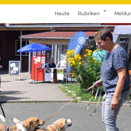
Heute
Rubriken
Meldu
franken. Täglich aktuelle Termine von Kultur bis Sport, von Theater
nstaltungsportal für Hochfran