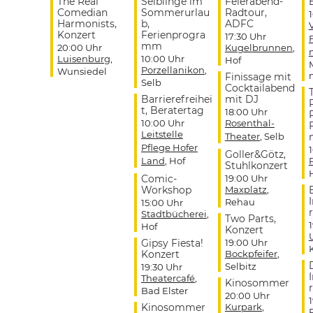
The Real
Selblinge im
Feierabend-
Comedian
Sommerurlau
Radtour,
Harmonists,
b,
ADFC
Konzert
Ferienprogra
17:30 Uhr
mm
20:00 Uhr
Kugelbrunnen
,
Luisenburg
,
10:00 Uhr
Hof
Porzellanikon
,
Wunsiedel
Finissage mit
Selb
Cocktailabend
Barrierefreihei
mit DJ
t, Beratertag
18:00 Uhr
10:00 Uhr
Rosenthal-
Leitstelle
Theater
, Selb
Pflege Hofer
Goller&Götz,
Land
, Hof
Stuhlkonzert
Comic-
19:00 Uhr
Workshop
Maxplatz
,
Rehau
15:00 Uhr
r
Stadtbücherei
,
Two Parts,
Hof
Konzert
Gipsy Fiesta!
19:00 Uhr
Konzert
Bockpfeifer
,
Selbitz
19:30 Uhr
Theatercafé
,
Kinosommer
r
Bad Elster
20:00 Uhr
Kinosommer
Kurpark
,