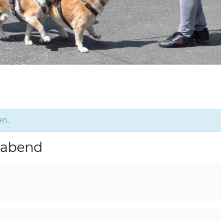
en.
rabend