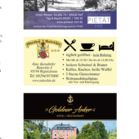
k
n
x-
z
u
k