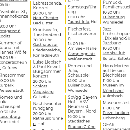
Pumuckl,
Labrassbanda,
Köditz
Samstagsführ
Familienstüc
Konzert
Zweitakter XL,
ung
10:30 Uhr
20:00 Uhr
Innenhofkonze
11:00 Uhr
Luisenburg
,
NaturTheater
,
t
Tourist-Info
, Hof
Wunsiedel
Bad Elster
19:00 Uhr
Fischerfest,
Jazz-
Krautwaafn,
Postgasse 6
,
Fischereiverei
Frühschoppe
Theaterabend
Köditz
n
, Dixieland-Si
20:00 Uhr
Summer of
Jazzband
14:00 Uhr
Gasthaus zur
Sound mit
Am See – Nähe
10:30 Uhr
Friedenseiche
,
Hannes Wölfel
Tennis-Club
Campingplatz
,
Konradsreuth
19:00 Uhr
Selbitz
, Selbit
Weißenstadt
Luise Liebisch
Konzertscheun
Romeo und
Haus Martea
& Paul Kowol,
e
, Gefrees
Julia,
auf Reisen,
Burgsommer
Kinosommer
Schauspiel
Blechbläser
konzert
20:00 Uhr
15:00 Uhr
11:00 Uhr
20:00 Uhr
Kurpark
,
Luisenburg
,
Museen im
Schloss
Weissenstadt
Wunsiedel
Mönchshof
,
Voigtsberg
,
Kulmbach
Oelsnitz
Romeo und
SpVgg Bayern
ulia,
Hof – ASV
Museumsfest
Nachtwächter
Schauspiel
Neumarkt,
rundgang
11:00 Uhr
Bayernl. Nord
20:30 Uhr
Porzellanikon
,
20:00 Uhr
Luisenburg
,
16:00 Uhr
Hohenberg
Rathausbrunne
Städtisches
Wunsiedel
n
, Hof
OEAK,
Stadion Grüne
Promenaden