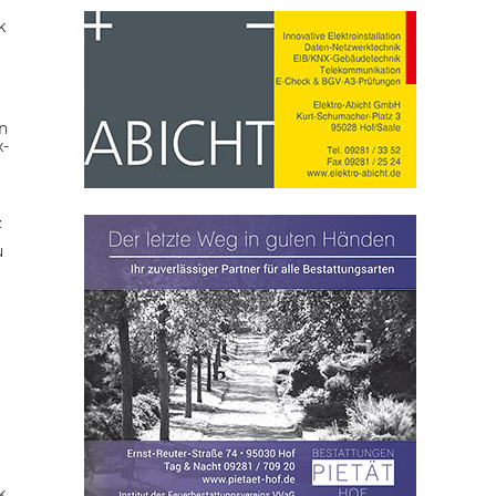
k
n
x-
z
u
k