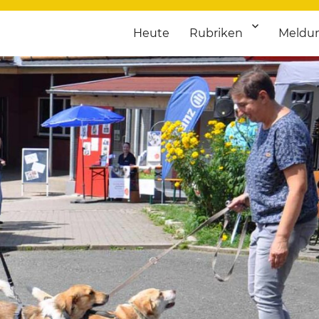
Heute
Rubriken
Meldu
franken. Täglich aktuelle Termine von Kultur bis Sport, von Theater
nstaltungsportal für Hochfran