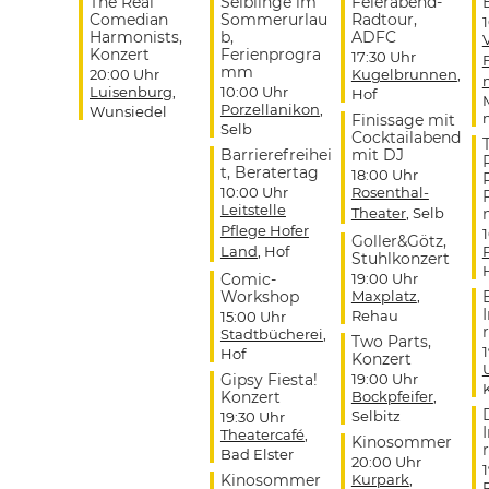
The Real
Selblinge im
Feierabend-
Comedian
Sommerurlau
Radtour,
Harmonists,
b,
ADFC
Konzert
Ferienprogra
17:30 Uhr
mm
20:00 Uhr
Kugelbrunnen
,
Luisenburg
,
10:00 Uhr
Hof
Porzellanikon
,
Wunsiedel
Finissage mit
Selb
Cocktailabend
Barrierefreihei
mit DJ
t, Beratertag
18:00 Uhr
10:00 Uhr
Rosenthal-
Leitstelle
Theater
, Selb
Pflege Hofer
Goller&Götz,
Land
, Hof
Stuhlkonzert
Comic-
19:00 Uhr
Workshop
Maxplatz
,
Rehau
15:00 Uhr
r
Stadtbücherei
,
Two Parts,
Hof
Konzert
Gipsy Fiesta!
19:00 Uhr
Konzert
Bockpfeifer
,
Selbitz
19:30 Uhr
Theatercafé
,
Kinosommer
r
Bad Elster
20:00 Uhr
Kinosommer
Kurpark
,