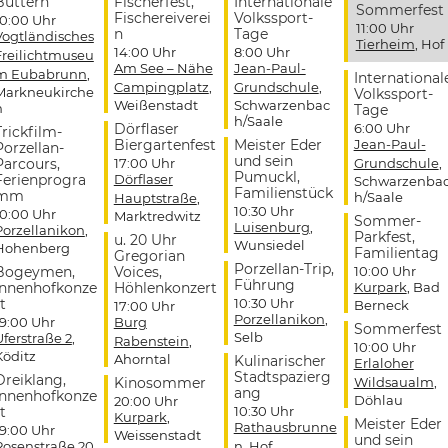
Buttern
Fischerfest,
Internationale
Sommerfest
Fischereiverei
Volkssport-
10:00 Uhr
11:00 Uhr
n
Tage
Vogtländisches
Tierheim
, Hof
14:00 Uhr
8:00 Uhr
Freilichtmuseu
Am See – Nähe
Jean-Paul-
m Eubabrunn
,
International
Campingplatz
,
Grundschule
,
Markneukirche
Volkssport-
Weißenstadt
Schwarzenbac
n
Tage
h/Saale
Dörflaser
6:00 Uhr
Trickfilm-
Biergartenfest
Meister Eder
Jean-Paul-
Porzellan-
und sein
Parcours,
17:00 Uhr
Grundschule
,
Pumuckl,
Ferienprogra
Dörflaser
Schwarzenba
Familienstück
mm
h/Saale
Hauptstraße
,
10:30 Uhr
10:00 Uhr
Marktredwitz
Sommer-
Luisenburg
,
Porzellanikon
,
Parkfest,
u. 20 Uhr
Wunsiedel
Hohenberg
Familientag
Gregorian
Porzellan-Trip,
Bogeymen,
Voices,
10:00 Uhr
Führung
Innenhofkonze
Höhlenkonzert
Kurpark
, Bad
t
10:30 Uhr
Berneck
17:00 Uhr
Porzellanikon
,
19:00 Uhr
Burg
Sommerfest
Selb
Uferstraße 2
,
Rabenstein
,
10:00 Uhr
Köditz
Ahorntal
Kulinarischer
Erlaloher
Stadtspazierg
Dreiklang,
Kinosommer
Wildsaualm
,
ang
Innenhofkonze
Döhlau
20:00 Uhr
t
10:30 Uhr
Kurpark
,
Meister Eder
Rathausbrunne
19:00 Uhr
Weissenstadt
und sein
Rosenstraße 20
,
n
, Hof