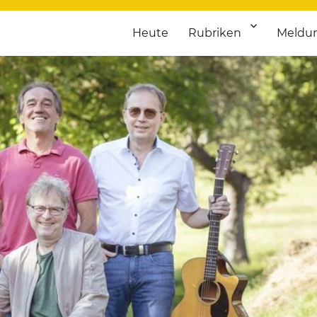
Heute
Rubriken
Meldu
franken. Täglich aktuelle Termine von Kultur bis Sport, von Theater
nstaltungsportal für Hochfran