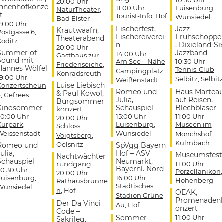
20:00 Uhr
Innenhofkonze
11:00 Uhr
Luisenburg
,
NaturTheater
,
t
Tourist-Info
, Hof
Wunsiedel
Bad Elster
19:00 Uhr
Fischerfest,
Jazz-
Krautwaafn,
Postgasse 6
,
Fischereiverei
Frühschoppe
Theaterabend
Köditz
n
, Dixieland-Si
20:00 Uhr
Summer of
Jazzband
14:00 Uhr
Gasthaus zur
Sound mit
Am See – Nähe
10:30 Uhr
Friedenseiche
,
Hannes Wölfel
Tennis-Club
Campingplatz
,
Konradsreuth
19:00 Uhr
Selbitz
, Selbit
Weißenstadt
Luise Liebisch
Konzertscheun
Romeo und
Haus Martea
& Paul Kowol,
e
, Gefrees
Julia,
auf Reisen,
Burgsommer
Kinosommer
Schauspiel
Blechbläser
konzert
20:00 Uhr
15:00 Uhr
11:00 Uhr
20:00 Uhr
Kurpark
,
Luisenburg
,
Museen im
Schloss
Weissenstadt
Wunsiedel
Mönchshof
,
Voigtsberg
,
Kulmbach
Oelsnitz
Romeo und
SpVgg Bayern
ulia,
Hof – ASV
Museumsfest
Nachtwächter
Schauspiel
Neumarkt,
rundgang
11:00 Uhr
Bayernl. Nord
20:30 Uhr
Porzellanikon
,
20:00 Uhr
Luisenburg
,
16:00 Uhr
Hohenberg
Rathausbrunne
Städtisches
Wunsiedel
n
, Hof
OEAK,
Stadion Grüne
Promenaden
Der Da Vinci
Au
, Hof
onzert
Code –
Sommer-
11:00 Uhr
Sakrileg,