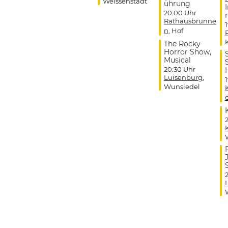
Weissenstadt
ührung
20:00 Uhr
r
Rathausbrunne
n
, Hof
The Rocky
Horror Show,
Musical
20:30 Uhr
Luisenburg
,
Wunsiedel
J