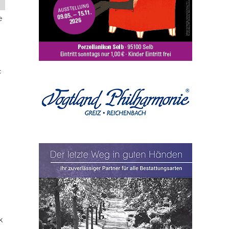
e
c
k