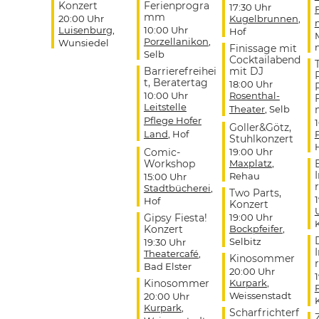
Konzert
Ferienprogra
17:30 Uhr
mm
20:00 Uhr
Kugelbrunnen
,
Luisenburg
,
10:00 Uhr
Hof
Porzellanikon
,
Wunsiedel
Finissage mit
Selb
Cocktailabend
Barrierefreihei
mit DJ
t, Beratertag
18:00 Uhr
10:00 Uhr
Rosenthal-
Leitstelle
Theater
, Selb
Pflege Hofer
Goller&Götz,
Land
, Hof
Stuhlkonzert
Comic-
19:00 Uhr
Workshop
Maxplatz
,
Rehau
15:00 Uhr
r
Stadtbücherei
,
Two Parts,
Hof
Konzert
Gipsy Fiesta!
19:00 Uhr
Konzert
Bockpfeifer
,
Selbitz
19:30 Uhr
Theatercafé
,
Kinosommer
r
Bad Elster
20:00 Uhr
Kinosommer
Kurpark
,
Weissenstadt
20:00 Uhr
Kurpark
,
Scharfrichterf