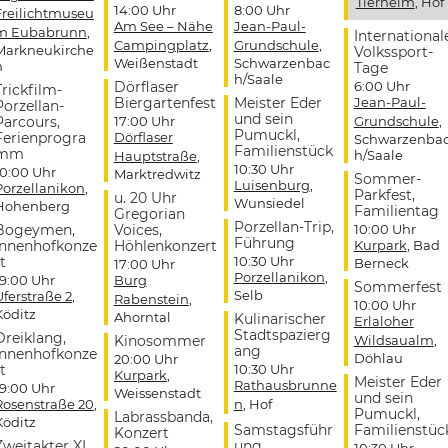
Tierheim
, Hof
14:00 Uhr
8:00 Uhr
Freilichtmuseu
Am See – Nähe
Jean-Paul-
m Eubabrunn
,
International
Campingplatz
,
Grundschule
,
Markneukirche
Volkssport-
Weißenstadt
Schwarzenbac
n
Tage
h/Saale
Dörflaser
6:00 Uhr
Trickfilm-
Biergartenfest
Meister Eder
Jean-Paul-
Porzellan-
und sein
Parcours,
17:00 Uhr
Grundschule
,
Pumuckl,
Ferienprogra
Dörflaser
Schwarzenba
Familienstück
mm
h/Saale
Hauptstraße
,
10:30 Uhr
10:00 Uhr
Marktredwitz
Sommer-
Luisenburg
,
Porzellanikon
,
Parkfest,
u. 20 Uhr
Wunsiedel
Hohenberg
Familientag
Gregorian
Porzellan-Trip,
Bogeymen,
Voices,
10:00 Uhr
Führung
Innenhofkonze
Höhlenkonzert
Kurpark
, Bad
t
10:30 Uhr
Berneck
17:00 Uhr
Porzellanikon
,
19:00 Uhr
Burg
Sommerfest
Selb
Uferstraße 2
,
Rabenstein
,
10:00 Uhr
Köditz
Ahorntal
Kulinarischer
Erlaloher
Stadtspazierg
Dreiklang,
Kinosommer
Wildsaualm
,
ang
Innenhofkonze
Döhlau
20:00 Uhr
t
10:30 Uhr
Kurpark
,
Meister Eder
Rathausbrunne
19:00 Uhr
Weissenstadt
und sein
Rosenstraße 20
,
n
, Hof
Pumuckl,
Labrassbanda,
Köditz
Samstagsführ
Familienstüc
Konzert
Zweitakter XL,
ung
10:30 Uhr