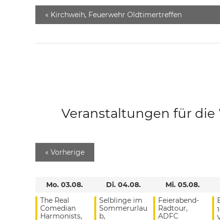
«
Kirchweih, Feuerwehr Oldtimertreffen
Veranstaltungen für di
«
Vorherige
Mo. 03.08.
Di. 04.08.
Mi. 05.08.
The Real
Selblinge im
Feierabend-
Comedian
Sommerurlau
Radtour,
Harmonists,
b,
ADFC