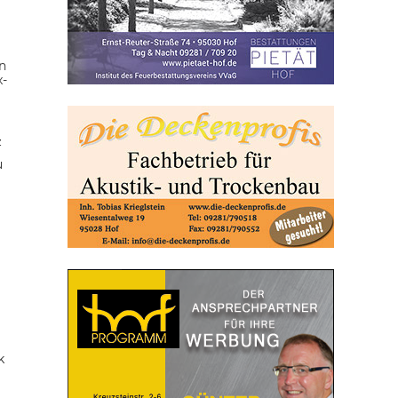
n
x-
z
u
k