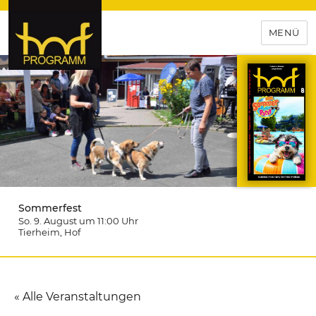
MENÜ
hof-programm – das
Veranstaltungsportal für
Hochfranken
Sommerfest
So. 9. August um 11:00
Uhr
Tierheim
, Hof
« Alle Veranstaltungen