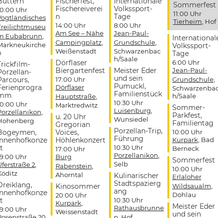
Buttern
Fischerfest,
Internationale
Sommerfest
Fischereiverei
Volkssport-
10:00 Uhr
11:00 Uhr
n
Tage
Vogtländisches
Tierheim
, Hof
14:00 Uhr
8:00 Uhr
Freilichtmuseu
Am See – Nähe
Jean-Paul-
m Eubabrunn
,
International
Campingplatz
,
Grundschule
,
Markneukirche
Volkssport-
Weißenstadt
Schwarzenbac
n
Tage
h/Saale
Dörflaser
6:00 Uhr
Trickfilm-
Biergartenfest
Meister Eder
Jean-Paul-
Porzellan-
und sein
Parcours,
17:00 Uhr
Grundschule
,
Pumuckl,
Ferienprogra
Dörflaser
Schwarzenba
Familienstück
mm
h/Saale
Hauptstraße
,
10:30 Uhr
10:00 Uhr
Marktredwitz
Sommer-
Luisenburg
,
Porzellanikon
,
Parkfest,
u. 20 Uhr
Wunsiedel
Hohenberg
Familientag
Gregorian
Porzellan-Trip,
Bogeymen,
Voices,
10:00 Uhr
Führung
Innenhofkonze
Höhlenkonzert
Kurpark
, Bad
t
10:30 Uhr
Berneck
17:00 Uhr
Porzellanikon
,
19:00 Uhr
Burg
Sommerfest
Selb
Uferstraße 2
,
Rabenstein
,
10:00 Uhr
Köditz
Ahorntal
Kulinarischer
Erlaloher
Stadtspazierg
Dreiklang,
Kinosommer
Wildsaualm
,
ang
Innenhofkonze
Döhlau
20:00 Uhr
t
10:30 Uhr
Kurpark
,
Meister Eder
Rathausbrunne
19:00 Uhr
Weissenstadt
und sein
Rosenstraße 20
,
n
, Hof