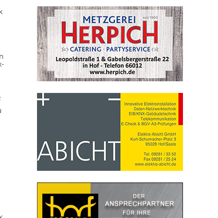
k
n
x-
z
u
k