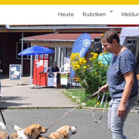
Heute
Rubriken
Meldu
franken. Täglich aktuelle Termine von Kultur bis Sport, von Theater
nstaltungsportal für Hochfran