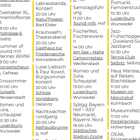
Pumuckl,
Labrassbanda,
Köditz
Samstagsführ
Familienstüc
Konzert
Zweitakter XL,
ung
10:30 Uhr
20:00 Uhr
Innenhofkonze
11:00 Uhr
Luisenburg
,
NaturTheater
,
t
Tourist-Info
, Hof
Wunsiedel
Bad Elster
19:00 Uhr
Fischerfest,
Jazz-
Krautwaafn,
Postgasse 6
,
Fischereiverei
Frühschoppe
Theaterabend
Köditz
n
, Dixieland-Si
20:00 Uhr
Summer of
Jazzband
14:00 Uhr
Gasthaus zur
Sound mit
Am See – Nähe
10:30 Uhr
Friedenseiche
,
Hannes Wölfel
Tennis-Club
Campingplatz
,
Konradsreuth
19:00 Uhr
Selbitz
, Selbit
Weißenstadt
Luise Liebisch
Konzertscheun
Romeo und
Haus Martea
& Paul Kowol,
e
, Gefrees
Julia,
auf Reisen,
Burgsommer
Kinosommer
Schauspiel
Blechbläser
konzert
20:00 Uhr
15:00 Uhr
11:00 Uhr
20:00 Uhr
Kurpark
,
Luisenburg
,
Museen im
Schloss
Weissenstadt
Wunsiedel
Mönchshof
,
Voigtsberg
,
Kulmbach
Oelsnitz
Romeo und
SpVgg Bayern
ulia,
Hof – ASV
Museumsfest
Nachtwächter
Schauspiel
Neumarkt,
rundgang
11:00 Uhr
Bayernl. Nord
20:30 Uhr
Porzellanikon
,
20:00 Uhr
Luisenburg
,
16:00 Uhr
Hohenberg
Rathausbrunne
Städtisches
Wunsiedel
n
, Hof
OEAK,
Stadion Grüne
Promenaden