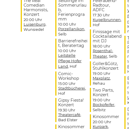
The Real
Selblinge im
Feierabend-
Comedian
Sommerurlau
Radtour,
Harmonists,
b,
ADFC
Konzert
Ferienprogra
17:30 Uhr
mm
20:00 Uhr
Kugelbrunnen
,
Luisenburg
,
10:00 Uhr
Hof
Porzellanikon
,
Wunsiedel
Finissage mit
Selb
Cocktailabend
Barrierefreihei
mit DJ
t, Beratertag
18:00 Uhr
10:00 Uhr
Rosenthal-
Leitstelle
Theater
, Selb
Pflege Hofer
Goller&Götz,
Land
, Hof
Stuhlkonzert
Comic-
19:00 Uhr
Workshop
Maxplatz
,
Rehau
15:00 Uhr
r
Stadtbücherei
,
Two Parts,
Hof
Konzert
Gipsy Fiesta!
19:00 Uhr
Konzert
Bockpfeifer
,
Selbitz
19:30 Uhr
Theatercafé
,
Kinosommer
r
Bad Elster
20:00 Uhr
Kinosommer
Kurpark
,