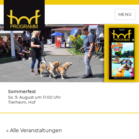
MENÜ
hof-programm – das
Veranstaltungsportal für
Hochfranken
Sommerfest
So. 9. August um 11:00
Uhr
Tierheim
, Hof
« Alle Veranstaltungen