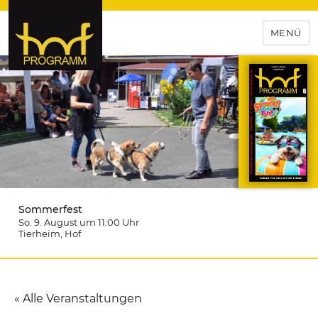
MENÜ
hof-programm – das
Veranstaltungsportal für
Hochfranken
Sommerfest
So. 9. August um 11:00
Uhr
Tierheim
, Hof
« Alle Veranstaltungen