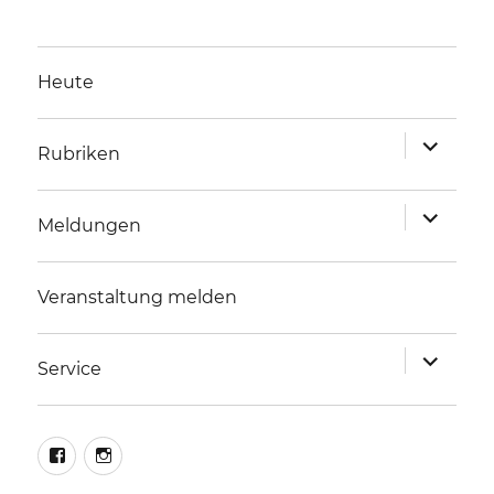
Heute
Unterme
Rubriken
anzeigen
Unterme
Meldungen
anzeigen
Veranstaltung melden
Unterme
Service
anzeigen
facebook
instagram