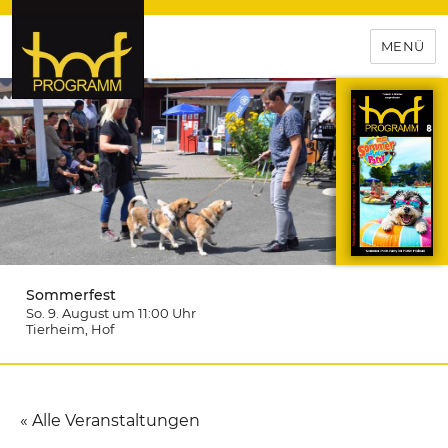
MENÜ
hof-programm – das
Veranstaltungsportal für
Hochfranken
Sommerfest
So. 9. August um 11:00
Uhr
Tierheim
, Hof
« Alle Veranstaltungen