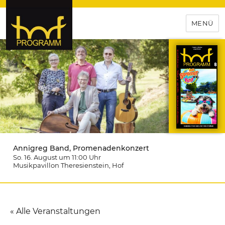
MENÜ
hof-programm – das
Veranstaltungsportal für
Hochfranken
Annigreg Band, Promenadenkonzert
So. 16. August um 11:00
Uhr
Musikpavillon Theresienstein
, Hof
« Alle Veranstaltungen