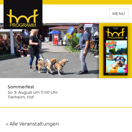
MENÜ
hof-programm – das
Veranstaltungsportal für
Hochfranken
Sommerfest
So. 9. August um 11:00
Uhr
Tierheim
, Hof
« Alle Veranstaltungen