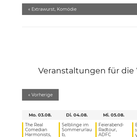
«
Extrawurst, Komödie
Veranstaltungen für di
«
Vorherige
Mo. 03.08.
Di. 04.08.
Mi. 05.08.
The Real
Selblinge im
Feierabend-
Comedian
Sommerurlau
Radtour,
Harmonists,
b,
ADFC