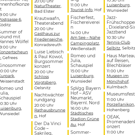
20:00 Uhr
Innenhofkonze
11:00 Uhr
Luisenburg
,
NaturTheater
,
t
Tourist-Info
, Hof
Wunsiedel
Bad Elster
19:00 Uhr
Fischerfest,
Jazz-
Krautwaafn,
Postgasse 6
,
Fischereiverei
Frühschoppe
Theaterabend
Köditz
n
, Dixieland-Si
20:00 Uhr
Summer of
Jazzband
14:00 Uhr
Gasthaus zur
Sound mit
Am See – Nähe
10:30 Uhr
Friedenseiche
,
Hannes Wölfel
Tennis-Club
Campingplatz
,
Konradsreuth
19:00 Uhr
Selbitz
, Selbit
Weißenstadt
Luise Liebisch
Konzertscheun
Romeo und
Haus Martea
& Paul Kowol,
e
, Gefrees
Julia,
auf Reisen,
Burgsommer
Kinosommer
Schauspiel
Blechbläser
konzert
20:00 Uhr
15:00 Uhr
11:00 Uhr
20:00 Uhr
Kurpark
,
Luisenburg
,
Museen im
Schloss
Weissenstadt
Wunsiedel
Mönchshof
,
Voigtsberg
,
Kulmbach
Oelsnitz
Romeo und
SpVgg Bayern
ulia,
Hof – ASV
Museumsfest
Nachtwächter
Schauspiel
Neumarkt,
rundgang
11:00 Uhr
Bayernl. Nord
20:30 Uhr
Porzellanikon
,
20:00 Uhr
Luisenburg
,
16:00 Uhr
Hohenberg
Rathausbrunne
Städtisches
Wunsiedel
n
, Hof
OEAK,
Stadion Grüne
Promenaden
Der Da Vinci
Au
, Hof
onzert
Code –
Sommer-
11:00 Uhr
Sakrileg,