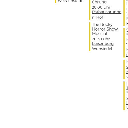
Weissenstadt
ührung
20:00 Uhr
r
Rathausbrunne
n
, Hof
The Rocky
Horror Show,
Musical
20:30 Uhr
Luisenburg
,
Wunsiedel
J