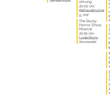
Weissenstadt
ührung
20:00 Uhr
r
Rathausbrunne
n
, Hof
The Rocky
Horror Show,
Musical
20:30 Uhr
Luisenburg
,
Wunsiedel
J