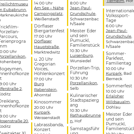
Tierheim
, Hof
14:00 Uhr
8:00 Uhr
Freilichtmuseu
Am See – Nähe
Jean-Paul-
m Eubabrunn
,
International
Campingplatz
,
Grundschule
,
Markneukirche
Volkssport-
Weißenstadt
Schwarzenbac
n
Tage
h/Saale
Dörflaser
6:00 Uhr
Trickfilm-
Biergartenfest
Meister Eder
Jean-Paul-
Porzellan-
und sein
Parcours,
17:00 Uhr
Grundschule
,
Pumuckl,
Ferienprogra
Dörflaser
Schwarzenba
Familienstück
mm
h/Saale
Hauptstraße
,
10:30 Uhr
10:00 Uhr
Marktredwitz
Sommer-
Luisenburg
,
Porzellanikon
,
Parkfest,
u. 20 Uhr
Wunsiedel
Hohenberg
Familientag
Gregorian
Porzellan-Trip,
Bogeymen,
Voices,
10:00 Uhr
Führung
Innenhofkonze
Höhlenkonzert
Kurpark
, Bad
t
10:30 Uhr
Berneck
17:00 Uhr
Porzellanikon
,
19:00 Uhr
Burg
Sommerfest
Selb
Uferstraße 2
,
Rabenstein
,
10:00 Uhr
Köditz
Ahorntal
Kulinarischer
Erlaloher
Stadtspazierg
Dreiklang,
Kinosommer
Wildsaualm
,
ang
Innenhofkonze
Döhlau
20:00 Uhr
t
10:30 Uhr
Kurpark
,
Meister Eder
Rathausbrunne
19:00 Uhr
Weissenstadt
und sein
Rosenstraße 20
,
n
, Hof
Pumuckl,
Labrassbanda,
Köditz
Samstagsführ
Familienstüc
Konzert
Zweitakter XL,
ung
10:30 Uhr