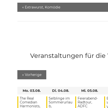
«
Extrawurst, Komödie
Veranstaltungen für di
«
Vorherige
Mo. 03.08.
Di. 04.08.
Mi. 05.08.
The Real
Selblinge im
Feierabend-
Comedian
Sommerurlau
Radtour,
Harmonists,
b,
ADFC