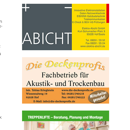
n
x-
z
u
k