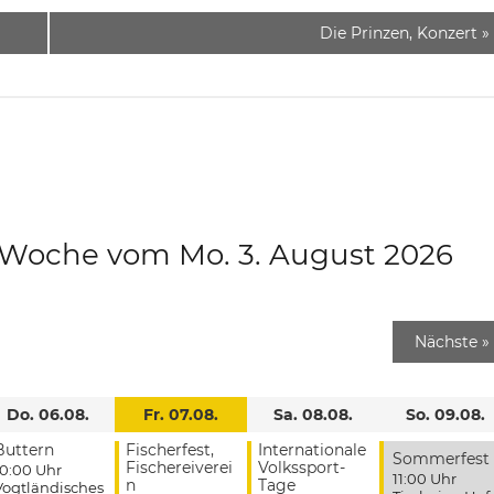
Die Prinzen, Konzert
»
e Woche vom Mo. 3. August 2026
Nächste
»
Do. 06.08.
Fr. 07.08.
Sa. 08.08.
So. 09.08.
Buttern
Fischerfest,
Internationale
Sommerfest
Fischereiverei
Volkssport-
10:00 Uhr
11:00 Uhr
n
Tage
Vogtländisches