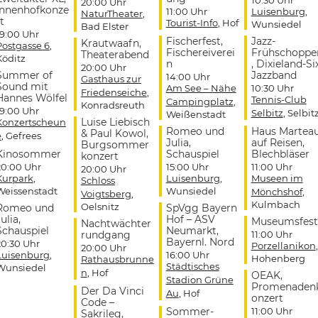
20:00 Uhr
Innenhofkonze
11:00 Uhr
Luisenburg
,
NaturTheater
,
t
Tourist-Info
, Hof
Wunsiedel
Bad Elster
19:00 Uhr
Fischerfest,
Jazz-
Krautwaafn,
Postgasse 6
,
Fischereiverei
Frühschoppe
Theaterabend
Köditz
n
, Dixieland-Si
20:00 Uhr
Summer of
Jazzband
14:00 Uhr
Gasthaus zur
Sound mit
Am See – Nähe
10:30 Uhr
Friedenseiche
,
Hannes Wölfel
Tennis-Club
Campingplatz
,
Konradsreuth
19:00 Uhr
Selbitz
, Selbit
Weißenstadt
Luise Liebisch
Konzertscheun
Romeo und
Haus Martea
& Paul Kowol,
e
, Gefrees
Julia,
auf Reisen,
Burgsommer
Kinosommer
Schauspiel
Blechbläser
konzert
20:00 Uhr
15:00 Uhr
11:00 Uhr
20:00 Uhr
Kurpark
,
Luisenburg
,
Museen im
Schloss
Weissenstadt
Wunsiedel
Mönchshof
,
Voigtsberg
,
Kulmbach
Oelsnitz
Romeo und
SpVgg Bayern
ulia,
Hof – ASV
Museumsfest
Nachtwächter
Schauspiel
Neumarkt,
rundgang
11:00 Uhr
Bayernl. Nord
20:30 Uhr
Porzellanikon
,
20:00 Uhr
Luisenburg
,
16:00 Uhr
Hohenberg
Rathausbrunne
Städtisches
Wunsiedel
n
, Hof
OEAK,
Stadion Grüne
Promenaden
Der Da Vinci
Au
, Hof
onzert
Code –
Sommer-
11:00 Uhr
Sakrileg,