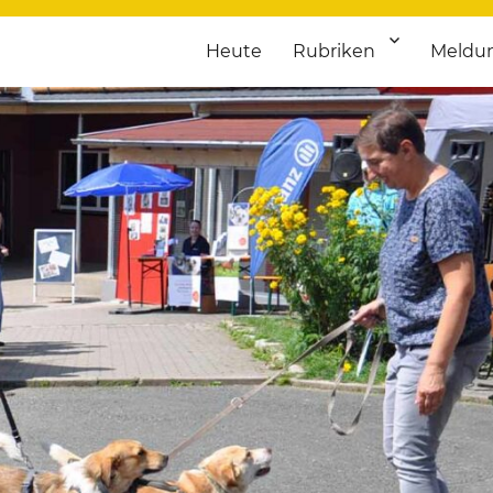
Heute
Rubriken
Meldu
franken. Täglich aktuelle Termine von Kultur bis Sport, von Theater
nstaltungsportal für Hochfran