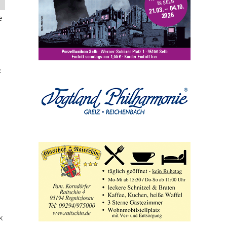
e
c
k