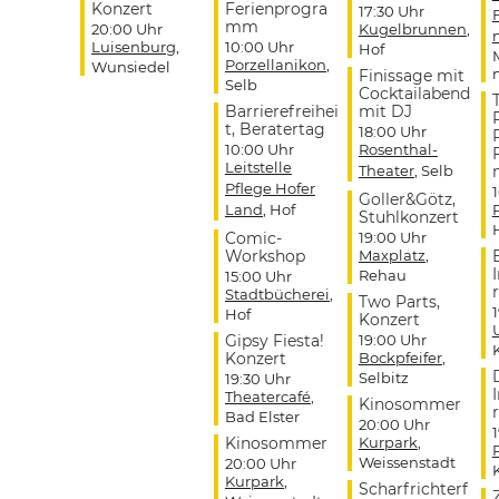
Konzert
Ferienprogra
17:30 Uhr
mm
20:00 Uhr
Kugelbrunnen
,
Luisenburg
,
10:00 Uhr
Hof
Porzellanikon
,
Wunsiedel
Finissage mit
Selb
Cocktailabend
Barrierefreihei
mit DJ
t, Beratertag
18:00 Uhr
10:00 Uhr
Rosenthal-
Leitstelle
Theater
, Selb
Pflege Hofer
Goller&Götz,
Land
, Hof
Stuhlkonzert
Comic-
19:00 Uhr
Workshop
Maxplatz
,
Rehau
15:00 Uhr
r
Stadtbücherei
,
Two Parts,
Hof
Konzert
Gipsy Fiesta!
19:00 Uhr
Konzert
Bockpfeifer
,
Selbitz
19:30 Uhr
Theatercafé
,
Kinosommer
r
Bad Elster
20:00 Uhr
Kinosommer
Kurpark
,
Weissenstadt
20:00 Uhr
Kurpark
,
Scharfrichterf