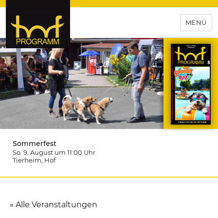
MENÜ
hof-programm – das
Veranstaltungsportal für
Hochfranken
Sommerfest
So. 9. August um 11:00
Uhr
Tierheim
, Hof
« Alle Veranstaltungen