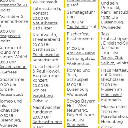
19:00 Uhr
Weissenstadt
und sein
Rosenstraße 20
,
n
, Hof
Pumuckl,
Labrassbanda,
Köditz
Samstagsführ
Familienstüc
Konzert
Zweitakter XL,
ung
10:30 Uhr
20:00 Uhr
Innenhofkonze
11:00 Uhr
Luisenburg
,
NaturTheater
,
t
Tourist-Info
, Hof
Wunsiedel
Bad Elster
19:00 Uhr
Fischerfest,
Jazz-
Krautwaafn,
Postgasse 6
,
Fischereiverei
Frühschoppe
Theaterabend
Köditz
n
, Dixieland-Si
20:00 Uhr
Summer of
Jazzband
14:00 Uhr
Gasthaus zur
Sound mit
Am See – Nähe
10:30 Uhr
Friedenseiche
,
Hannes Wölfel
Tennis-Club
Campingplatz
,
Konradsreuth
19:00 Uhr
Selbitz
, Selbit
Weißenstadt
Luise Liebisch
Konzertscheun
Romeo und
Haus Martea
& Paul Kowol,
e
, Gefrees
Julia,
auf Reisen,
Burgsommer
Kinosommer
Schauspiel
Blechbläser
konzert
20:00 Uhr
15:00 Uhr
11:00 Uhr
20:00 Uhr
Kurpark
,
Luisenburg
,
Museen im
Schloss
Weissenstadt
Wunsiedel
Mönchshof
,
Voigtsberg
,
Kulmbach
Oelsnitz
Romeo und
SpVgg Bayern
ulia,
Hof – ASV
Museumsfest
Nachtwächter
Schauspiel
Neumarkt,
rundgang
11:00 Uhr
Bayernl. Nord
20:30 Uhr
Porzellanikon
,
20:00 Uhr
Luisenburg
,
16:00 Uhr
Hohenberg
Rathausbrunne
Städtisches
Wunsiedel
n
, Hof