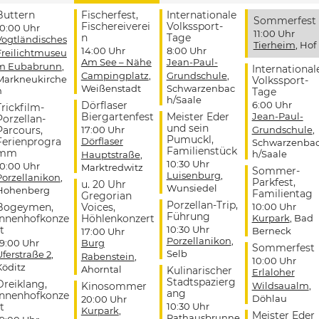
Buttern
Fischerfest,
Internationale
Sommerfest
Fischereiverei
Volkssport-
10:00 Uhr
11:00 Uhr
n
Tage
Vogtländisches
Tierheim
, Hof
14:00 Uhr
8:00 Uhr
Freilichtmuseu
Am See – Nähe
Jean-Paul-
m Eubabrunn
,
International
Campingplatz
,
Grundschule
,
Markneukirche
Volkssport-
Weißenstadt
Schwarzenbac
n
Tage
h/Saale
Dörflaser
6:00 Uhr
Trickfilm-
Biergartenfest
Meister Eder
Jean-Paul-
Porzellan-
und sein
Parcours,
17:00 Uhr
Grundschule
,
Pumuckl,
Ferienprogra
Dörflaser
Schwarzenba
Familienstück
mm
h/Saale
Hauptstraße
,
10:30 Uhr
10:00 Uhr
Marktredwitz
Sommer-
Luisenburg
,
Porzellanikon
,
Parkfest,
u. 20 Uhr
Wunsiedel
Hohenberg
Familientag
Gregorian
Porzellan-Trip,
Bogeymen,
Voices,
10:00 Uhr
Führung
Innenhofkonze
Höhlenkonzert
Kurpark
, Bad
t
10:30 Uhr
Berneck
17:00 Uhr
Porzellanikon
,
19:00 Uhr
Burg
Sommerfest
Selb
Uferstraße 2
,
Rabenstein
,
10:00 Uhr
Köditz
Ahorntal
Kulinarischer
Erlaloher
Stadtspazierg
Dreiklang,
Kinosommer
Wildsaualm
,
ang
Innenhofkonze
Döhlau
20:00 Uhr
t
10:30 Uhr
Kurpark
,
Meister Eder
Rathausbrunne