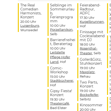
The Real
Selblinge im
Feierabend-
Comedian
Sommerurlau
Radtour,
Harmonists,
b,
ADFC
Konzert
Ferienprogra
17:30 Uhr
mm
20:00 Uhr
Kugelbrunnen
,
Luisenburg
,
10:00 Uhr
Hof
Porzellanikon
,
Wunsiedel
Finissage mit
Selb
Cocktailabend
Barrierefreihei
mit DJ
t, Beratertag
18:00 Uhr
10:00 Uhr
Rosenthal-
Leitstelle
Theater
, Selb
Pflege Hofer
Goller&Götz,
Land
, Hof
Stuhlkonzert
Comic-
19:00 Uhr
Workshop
Maxplatz
,
Rehau
15:00 Uhr
r
Stadtbücherei
,
Two Parts,
Hof
Konzert
Gipsy Fiesta!
19:00 Uhr
Konzert
Bockpfeifer
,
Selbitz
19:30 Uhr
Theatercafé
,
Kinosommer
r
Bad Elster
20:00 Uhr