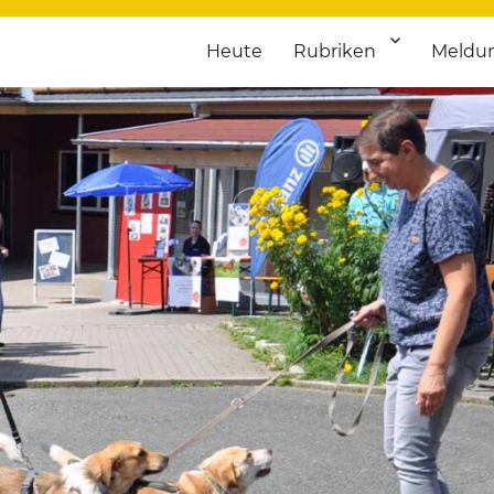
Heute
Rubriken
Meldu
franken. Täglich aktuelle Termine von Kultur bis Sport, von Theater
nstaltungsportal für Hochfran