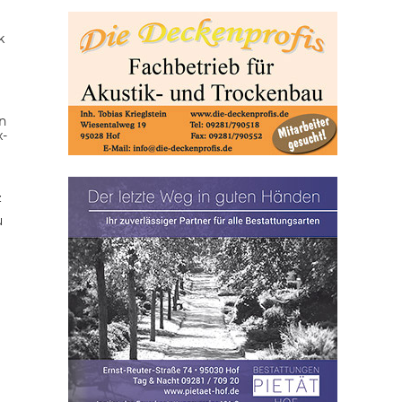
k
n
x-
z
u