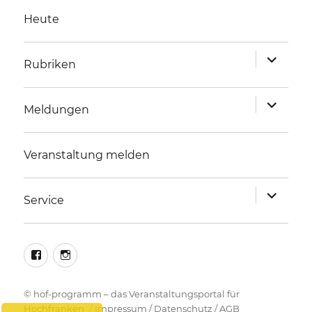
Heute
Unterme
Rubriken
anzeigen
Unterme
Meldungen
anzeigen
Veranstaltung melden
Unterme
Service
anzeigen
facebook
instagram
©
hof-programm – das Veranstaltungsportal für
Hochfranken
Impressum
/
Datenschutz
/
AGB