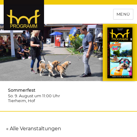
MENÜ
hof-programm – das
Veranstaltungsportal für
Hochfranken
Sommerfest
So. 9. August um 11:00
Uhr
Tierheim
, Hof
« Alle Veranstaltungen