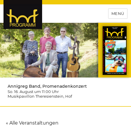
MENÜ
hof-programm – das
Veranstaltungsportal für
Hochfranken
Annigreg Band, Promenadenkonzert
So. 16. August um 11:00
Uhr
Musikpavillon Theresienstein
, Hof
« Alle Veranstaltungen