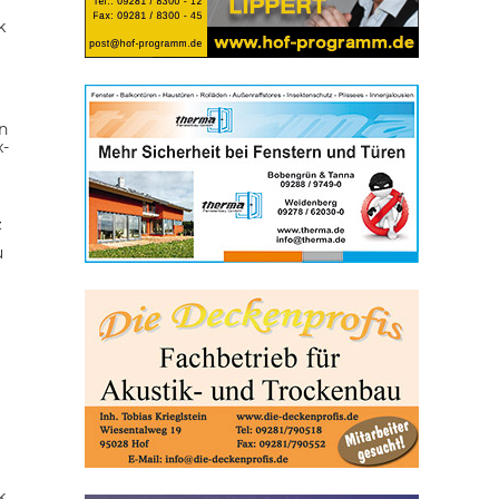
k
n
x-
z
u
k