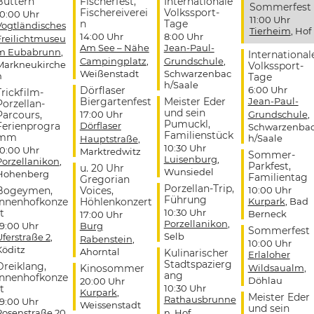
Buttern
Fischerfest,
Internationale
Sommerfest
Fischereiverei
Volkssport-
10:00 Uhr
11:00 Uhr
n
Tage
Vogtländisches
Tierheim
, Hof
14:00 Uhr
8:00 Uhr
Freilichtmuseu
Am See – Nähe
Jean-Paul-
m Eubabrunn
,
International
Campingplatz
,
Grundschule
,
Markneukirche
Volkssport-
Weißenstadt
Schwarzenbac
n
Tage
h/Saale
Dörflaser
6:00 Uhr
Trickfilm-
Biergartenfest
Meister Eder
Jean-Paul-
Porzellan-
und sein
Parcours,
17:00 Uhr
Grundschule
,
Pumuckl,
Ferienprogra
Dörflaser
Schwarzenba
Familienstück
mm
h/Saale
Hauptstraße
,
10:30 Uhr
10:00 Uhr
Marktredwitz
Sommer-
Luisenburg
,
Porzellanikon
,
Parkfest,
u. 20 Uhr
Wunsiedel
Hohenberg
Familientag
Gregorian
Porzellan-Trip,
Bogeymen,
Voices,
10:00 Uhr
Führung
Innenhofkonze
Höhlenkonzert
Kurpark
, Bad
t
10:30 Uhr
Berneck
17:00 Uhr
Porzellanikon
,
19:00 Uhr
Burg
Sommerfest
Selb
Uferstraße 2
,
Rabenstein
,
10:00 Uhr
Köditz
Ahorntal
Kulinarischer
Erlaloher
Stadtspazierg
Dreiklang,
Kinosommer
Wildsaualm
,
ang
Innenhofkonze
Döhlau
20:00 Uhr
t
10:30 Uhr
Kurpark
,
Meister Eder
Rathausbrunne
19:00 Uhr
Weissenstadt
und sein
Rosenstraße 20
,
n
, Hof