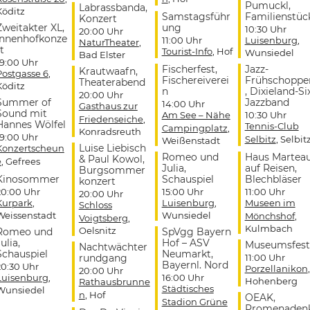
Pumuckl,
Labrassbanda,
Köditz
Samstagsführ
Familienstüc
Konzert
Zweitakter XL,
ung
10:30 Uhr
20:00 Uhr
Innenhofkonze
11:00 Uhr
Luisenburg
,
NaturTheater
,
t
Tourist-Info
, Hof
Wunsiedel
Bad Elster
19:00 Uhr
Fischerfest,
Jazz-
Krautwaafn,
Postgasse 6
,
Fischereiverei
Frühschoppe
Theaterabend
Köditz
n
, Dixieland-Si
20:00 Uhr
Summer of
Jazzband
14:00 Uhr
Gasthaus zur
Sound mit
Am See – Nähe
10:30 Uhr
Friedenseiche
,
Hannes Wölfel
Tennis-Club
Campingplatz
,
Konradsreuth
19:00 Uhr
Selbitz
, Selbit
Weißenstadt
Luise Liebisch
Konzertscheun
Romeo und
Haus Martea
& Paul Kowol,
e
, Gefrees
Julia,
auf Reisen,
Burgsommer
Kinosommer
Schauspiel
Blechbläser
konzert
20:00 Uhr
15:00 Uhr
11:00 Uhr
20:00 Uhr
Kurpark
,
Luisenburg
,
Museen im
Schloss
Weissenstadt
Wunsiedel
Mönchshof
,
Voigtsberg
,
Kulmbach
Oelsnitz
Romeo und
SpVgg Bayern
ulia,
Hof – ASV
Museumsfest
Nachtwächter
Schauspiel
Neumarkt,
rundgang
11:00 Uhr
Bayernl. Nord
20:30 Uhr
Porzellanikon
,
20:00 Uhr
Luisenburg
,
16:00 Uhr
Hohenberg
Rathausbrunne
Städtisches
Wunsiedel
n
, Hof
OEAK,
Stadion Grüne
Promenaden