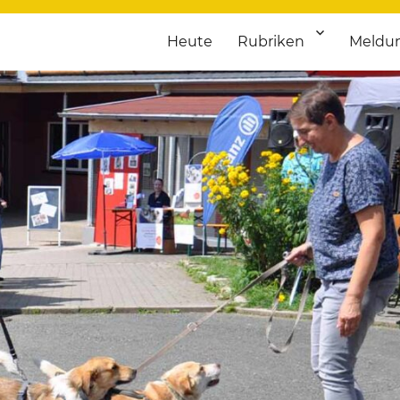
Heute
Rubriken
Meldu
franken. Täglich aktuelle Termine von Kultur bis Sport, von Theater
nstaltungsportal für Hochfran