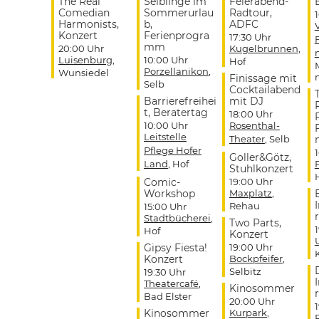
The Real
Selblinge im
Feierabend-
Comedian
Sommerurlau
Radtour,
Harmonists,
b,
ADFC
Konzert
Ferienprogra
17:30 Uhr
mm
20:00 Uhr
Kugelbrunnen
,
Luisenburg
,
10:00 Uhr
Hof
Porzellanikon
,
Wunsiedel
Finissage mit
Selb
Cocktailabend
Barrierefreihei
mit DJ
t, Beratertag
18:00 Uhr
10:00 Uhr
Rosenthal-
Leitstelle
Theater
, Selb
Pflege Hofer
Goller&Götz,
Land
, Hof
Stuhlkonzert
Comic-
19:00 Uhr
Workshop
Maxplatz
,
Rehau
15:00 Uhr
r
Stadtbücherei
,
Two Parts,
Hof
Konzert
Gipsy Fiesta!
19:00 Uhr
Konzert
Bockpfeifer
,
Selbitz
19:30 Uhr
Theatercafé
,
Kinosommer
r
Bad Elster
20:00 Uhr
Kinosommer
Kurpark
,