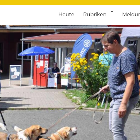
Heute
Rubriken
Meldu
franken. Täglich aktuelle Termine von Kultur bis Sport, von Theater
nstaltungsportal für Hochfran