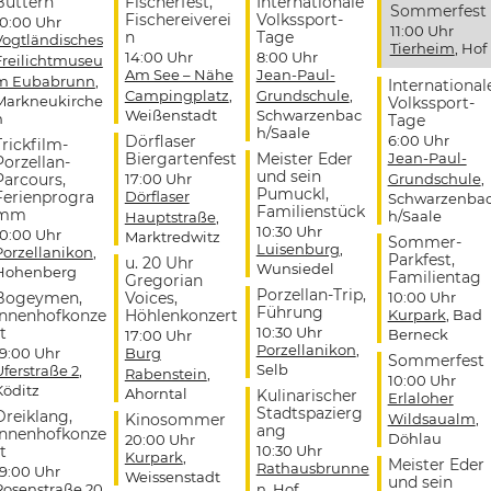
Buttern
Fischerfest,
Internationale
Sommerfest
Fischereiverei
Volkssport-
10:00 Uhr
11:00 Uhr
n
Tage
Vogtländisches
Tierheim
, Hof
14:00 Uhr
8:00 Uhr
Freilichtmuseu
Am See – Nähe
Jean-Paul-
m Eubabrunn
,
International
Campingplatz
,
Grundschule
,
Markneukirche
Volkssport-
Weißenstadt
Schwarzenbac
n
Tage
h/Saale
Dörflaser
6:00 Uhr
Trickfilm-
Biergartenfest
Meister Eder
Jean-Paul-
Porzellan-
und sein
Parcours,
17:00 Uhr
Grundschule
,
Pumuckl,
Ferienprogra
Dörflaser
Schwarzenba
Familienstück
mm
h/Saale
Hauptstraße
,
10:30 Uhr
10:00 Uhr
Marktredwitz
Sommer-
Luisenburg
,
Porzellanikon
,
Parkfest,
u. 20 Uhr
Wunsiedel
Hohenberg
Familientag
Gregorian
Porzellan-Trip,
Bogeymen,
Voices,
10:00 Uhr
Führung
Innenhofkonze
Höhlenkonzert
Kurpark
, Bad
t
10:30 Uhr
Berneck
17:00 Uhr
Porzellanikon
,
19:00 Uhr
Burg
Sommerfest
Selb
Uferstraße 2
,
Rabenstein
,
10:00 Uhr
Köditz
Ahorntal
Kulinarischer
Erlaloher
Stadtspazierg
Dreiklang,
Kinosommer
Wildsaualm
,
ang
Innenhofkonze
Döhlau
20:00 Uhr
t
10:30 Uhr
Kurpark
,
Meister Eder
Rathausbrunne
19:00 Uhr
Weissenstadt
und sein
Rosenstraße 20
,
n
, Hof