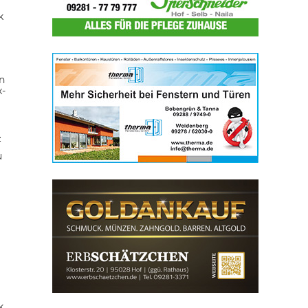
k
n
x-
z
u
k