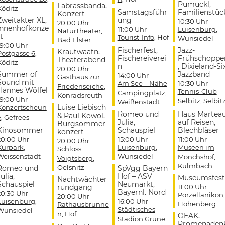
Pumuckl,
Labrassbanda,
Köditz
Samstagsführ
Familienstüc
Konzert
Zweitakter XL,
ung
10:30 Uhr
20:00 Uhr
Innenhofkonze
11:00 Uhr
Luisenburg
,
NaturTheater
,
t
Tourist-Info
, Hof
Wunsiedel
Bad Elster
19:00 Uhr
Fischerfest,
Jazz-
Krautwaafn,
Postgasse 6
,
Fischereiverei
Frühschoppe
Theaterabend
Köditz
n
, Dixieland-Si
20:00 Uhr
Summer of
Jazzband
14:00 Uhr
Gasthaus zur
Sound mit
Am See – Nähe
10:30 Uhr
Friedenseiche
,
Hannes Wölfel
Tennis-Club
Campingplatz
,
Konradsreuth
19:00 Uhr
Selbitz
, Selbit
Weißenstadt
Luise Liebisch
Konzertscheun
Romeo und
Haus Martea
& Paul Kowol,
e
, Gefrees
Julia,
auf Reisen,
Burgsommer
Kinosommer
Schauspiel
Blechbläser
konzert
20:00 Uhr
15:00 Uhr
11:00 Uhr
20:00 Uhr
Kurpark
,
Luisenburg
,
Museen im
Schloss
Weissenstadt
Wunsiedel
Mönchshof
,
Voigtsberg
,
Kulmbach
Oelsnitz
Romeo und
SpVgg Bayern
ulia,
Hof – ASV
Museumsfest
Nachtwächter
Schauspiel
Neumarkt,
rundgang
11:00 Uhr
Bayernl. Nord
20:30 Uhr
Porzellanikon
,
20:00 Uhr
Luisenburg
,
16:00 Uhr
Hohenberg
Rathausbrunne
Städtisches
Wunsiedel
n
, Hof
OEAK,
Stadion Grüne
Promenaden