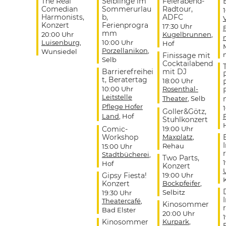
The Real
Selblinge im
Feierabend-
Comedian
Sommerurlau
Radtour,
Harmonists,
b,
ADFC
Konzert
Ferienprogra
17:30 Uhr
mm
20:00 Uhr
Kugelbrunnen
,
Luisenburg
,
10:00 Uhr
Hof
Porzellanikon
,
Wunsiedel
Finissage mit
Selb
Cocktailabend
Barrierefreihei
mit DJ
t, Beratertag
18:00 Uhr
10:00 Uhr
Rosenthal-
Leitstelle
Theater
, Selb
Pflege Hofer
Goller&Götz,
Land
, Hof
Stuhlkonzert
Comic-
19:00 Uhr
Workshop
Maxplatz
,
Rehau
15:00 Uhr
r
Stadtbücherei
,
Two Parts,
Hof
Konzert
Gipsy Fiesta!
19:00 Uhr
Konzert
Bockpfeifer
,
Selbitz
19:30 Uhr
Theatercafé
,
Kinosommer
r
Bad Elster
20:00 Uhr
Kinosommer
Kurpark
,