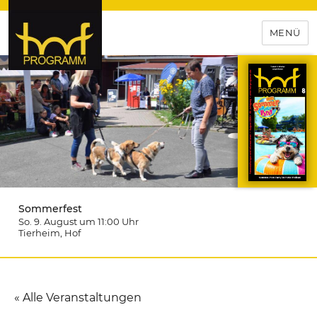
MENÜ
hof-programm – das
Veranstaltungsportal für
Hochfranken
Sommerfest
So. 9. August um 11:00
Uhr
Tierheim
, Hof
« Alle Veranstaltungen