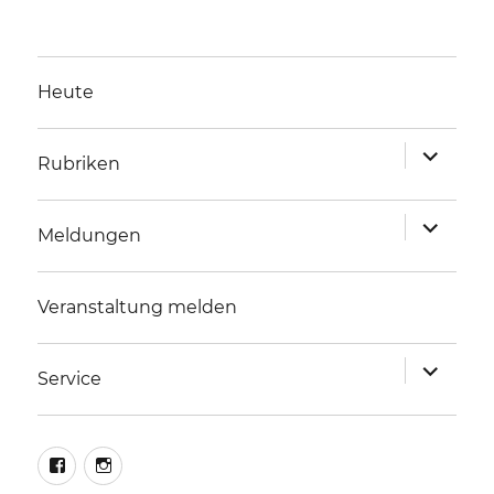
Heute
Unterme
Rubriken
anzeigen
Unterme
Meldungen
anzeigen
Veranstaltung melden
Unterme
Service
anzeigen
facebook
instagram