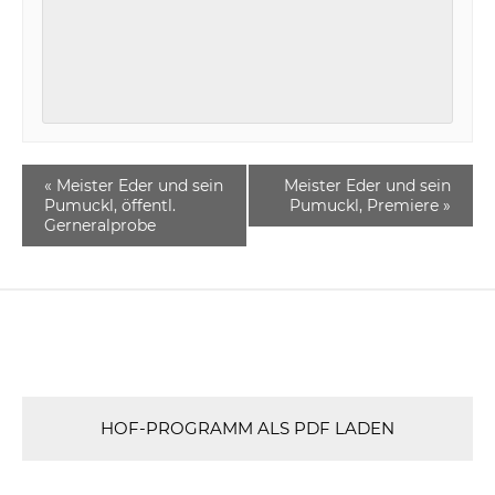
«
Meister Eder und sein
Meister Eder und sein
Pumuckl, öffentl.
Pumuckl, Premiere
»
Gerneralprobe
HOF-PROGRAMM ALS PDF LADEN