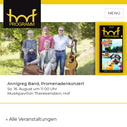
MENÜ
hof-programm – das
Veranstaltungsportal für
Hochfranken
Annigreg Band, Promenadenkonzert
So. 16. August um 11:00
Uhr
Musikpavillon Theresienstein
, Hof
« Alle Veranstaltungen