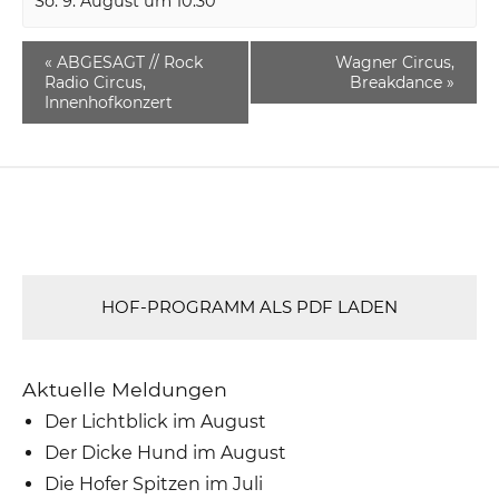
So. 9. August um 10:30
«
ABGESAGT // Rock
Wagner Circus,
Radio Circus,
Breakdance
»
Innenhofkonzert
HOF-PROGRAMM ALS PDF LADEN
Aktuelle Meldungen
Der Lichtblick im August
Der Dicke Hund im August
Die Hofer Spitzen im Juli