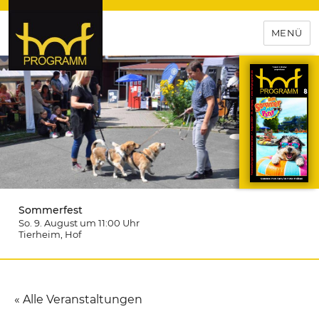
MENÜ
hof-programm – das
Veranstaltungsportal für
Hochfranken
Sommerfest
So. 9. August um 11:00
Uhr
Tierheim
, Hof
« Alle Veranstaltungen