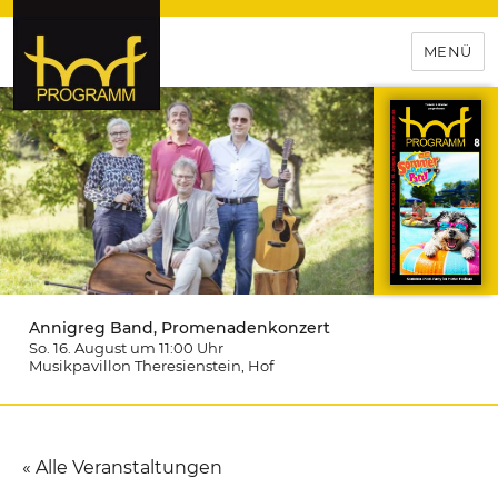
MENÜ
hof-programm – das
Veranstaltungsportal für
Hochfranken
Annigreg Band, Promenadenkonzert
So. 16. August um 11:00
Uhr
Musikpavillon Theresienstein
, Hof
« Alle Veranstaltungen