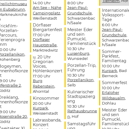
Tierheim
, Hof
14:00 Uhr
8:00 Uhr
Freilichtmuseu
Am See – Nähe
Jean-Paul-
m Eubabrunn
,
International
Campingplatz
,
Grundschule
,
Markneukirche
Volkssport-
Weißenstadt
Schwarzenbac
n
Tage
h/Saale
Dörflaser
6:00 Uhr
Trickfilm-
Biergartenfest
Meister Eder
Jean-Paul-
Porzellan-
und sein
Parcours,
17:00 Uhr
Grundschule
,
Pumuckl,
Ferienprogra
Dörflaser
Schwarzenba
Familienstück
mm
h/Saale
Hauptstraße
,
10:30 Uhr
10:00 Uhr
Marktredwitz
Sommer-
Luisenburg
,
Porzellanikon
,
Parkfest,
u. 20 Uhr
Wunsiedel
Hohenberg
Familientag
Gregorian
Porzellan-Trip,
Bogeymen,
Voices,
10:00 Uhr
Führung
Innenhofkonze
Höhlenkonzert
Kurpark
, Bad
t
10:30 Uhr
Berneck
17:00 Uhr
Porzellanikon
,
19:00 Uhr
Burg
Sommerfest
Selb
Uferstraße 2
,
Rabenstein
,
10:00 Uhr
Köditz
Ahorntal
Kulinarischer
Erlaloher
Stadtspazierg
Dreiklang,
Kinosommer
Wildsaualm
,
ang
Innenhofkonze
Döhlau
20:00 Uhr
t
10:30 Uhr
Kurpark
,
Meister Eder
Rathausbrunne
19:00 Uhr
Weissenstadt
und sein
Rosenstraße 20
,
n
, Hof
Pumuckl,
Labrassbanda,
Köditz
Samstagsführ
Familienstüc
Konzert
Zweitakter XL,
ung
10:30 Uhr