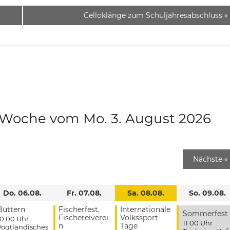
Celloklänge zum Schuljahresabschluss
»
e Woche vom Mo. 3. August 2026
Nächste
»
Do. 06.08.
Fr. 07.08.
Sa. 08.08.
So. 09.08.
Buttern
Fischerfest,
Internationale
Sommerfest
Fischereiverei
Volkssport-
10:00 Uhr
11:00 Uhr
n
Tage
Vogtländisches