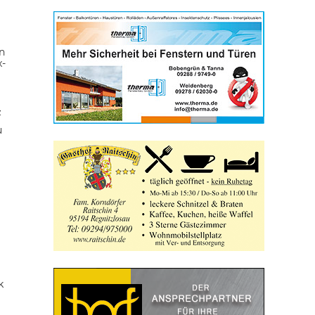
n
x-
z
u
k