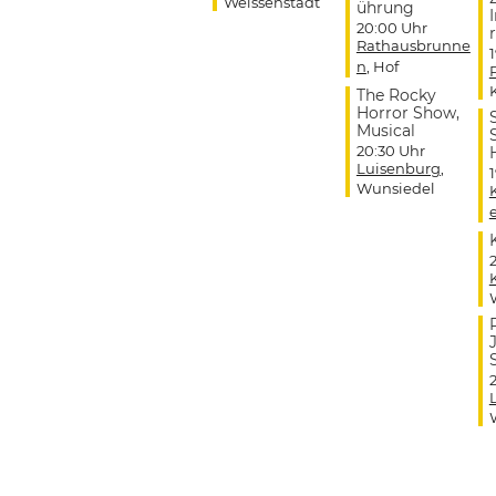
Weissenstadt
ührung
20:00 Uhr
r
Rathausbrunne
n
, Hof
The Rocky
Horror Show,
Musical
20:30 Uhr
Luisenburg
,
Wunsiedel
J