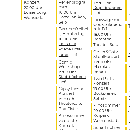
Konzert
Ferienprogra
17:30 Uhr
mm
20:00 Uhr
Kugelbrunnen
,
Luisenburg
,
10:00 Uhr
Hof
Porzellanikon
,
Wunsiedel
Finissage mit
Selb
Cocktailabend
Barrierefreihei
mit DJ
t, Beratertag
18:00 Uhr
10:00 Uhr
Rosenthal-
Leitstelle
Theater
, Selb
Pflege Hofer
Goller&Götz,
Land
, Hof
Stuhlkonzert
Comic-
19:00 Uhr
Workshop
Maxplatz
,
Rehau
15:00 Uhr
r
Stadtbücherei
,
Two Parts,
Hof
Konzert
Gipsy Fiesta!
19:00 Uhr
Konzert
Bockpfeifer
,
Selbitz
19:30 Uhr
Theatercafé
,
Kinosommer
r
Bad Elster
20:00 Uhr
Kinosommer
Kurpark
,
Weissenstadt
20:00 Uhr
Kurpark
,
Scharfrichterf