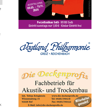
e
c
k