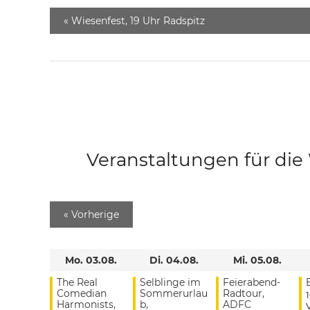
«
Wiesenfest, 19 Uhr Radspitz
Veranstaltungen für di
«
Vorherige
Mo. 03.08.
Di. 04.08.
Mi. 05.08.
The Real
Selblinge im
Feierabend-
Comedian
Sommerurlau
Radtour,
Harmonists,
b,
ADFC