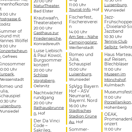
20:00 Uhr
Innenhofkonze
11:00 Uhr
Luisenburg
,
NaturTheater
,
t
Tourist-Info
, Hof
Wunsiedel
Bad Elster
19:00 Uhr
Fischerfest,
Jazz-
Krautwaafn,
Postgasse 6
,
Fischereiverei
Frühschoppe
Theaterabend
Köditz
n
, Dixieland-Si
20:00 Uhr
Summer of
Jazzband
14:00 Uhr
Gasthaus zur
Sound mit
Am See – Nähe
10:30 Uhr
Friedenseiche
,
Hannes Wölfel
Tennis-Club
Campingplatz
,
Konradsreuth
19:00 Uhr
Selbitz
, Selbit
Weißenstadt
Luise Liebisch
Konzertscheun
Romeo und
Haus Martea
& Paul Kowol,
e
, Gefrees
Julia,
auf Reisen,
Burgsommer
Kinosommer
Schauspiel
Blechbläser
konzert
20:00 Uhr
15:00 Uhr
11:00 Uhr
20:00 Uhr
Kurpark
,
Luisenburg
,
Museen im
Schloss
Weissenstadt
Wunsiedel
Mönchshof
,
Voigtsberg
,
Kulmbach
Oelsnitz
Romeo und
SpVgg Bayern
ulia,
Hof – ASV
Museumsfest
Nachtwächter
Schauspiel
Neumarkt,
rundgang
11:00 Uhr
Bayernl. Nord
20:30 Uhr
Porzellanikon
,
20:00 Uhr
Luisenburg
,
16:00 Uhr
Hohenberg
Rathausbrunne
Städtisches
Wunsiedel
n
, Hof
OEAK,
Stadion Grüne
Promenaden
Der Da Vinci
Au
, Hof
onzert
Code –
Sommer-
11:00 Uhr
Sakrileg,