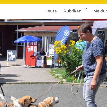
Heute
Rubriken
Meldu
franken. Täglich aktuelle Termine von Kultur bis Sport, von Theater
nstaltungsportal für Hochfran