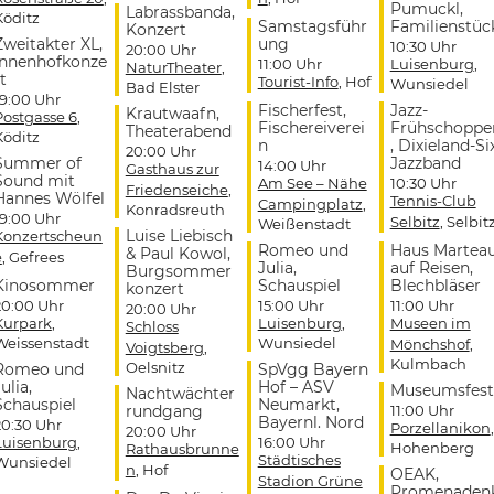
Pumuckl,
Labrassbanda,
Köditz
Samstagsführ
Familienstüc
Konzert
Zweitakter XL,
ung
10:30 Uhr
20:00 Uhr
Innenhofkonze
11:00 Uhr
Luisenburg
,
NaturTheater
,
t
Tourist-Info
, Hof
Wunsiedel
Bad Elster
19:00 Uhr
Fischerfest,
Jazz-
Krautwaafn,
Postgasse 6
,
Fischereiverei
Frühschoppe
Theaterabend
Köditz
n
, Dixieland-Si
20:00 Uhr
Summer of
Jazzband
14:00 Uhr
Gasthaus zur
Sound mit
Am See – Nähe
10:30 Uhr
Friedenseiche
,
Hannes Wölfel
Tennis-Club
Campingplatz
,
Konradsreuth
19:00 Uhr
Selbitz
, Selbit
Weißenstadt
Luise Liebisch
Konzertscheun
Romeo und
Haus Martea
& Paul Kowol,
e
, Gefrees
Julia,
auf Reisen,
Burgsommer
Kinosommer
Schauspiel
Blechbläser
konzert
20:00 Uhr
15:00 Uhr
11:00 Uhr
20:00 Uhr
Kurpark
,
Luisenburg
,
Museen im
Schloss
Weissenstadt
Wunsiedel
Mönchshof
,
Voigtsberg
,
Kulmbach
Oelsnitz
Romeo und
SpVgg Bayern
ulia,
Hof – ASV
Museumsfest
Nachtwächter
Schauspiel
Neumarkt,
rundgang
11:00 Uhr
Bayernl. Nord
20:30 Uhr
Porzellanikon
,
20:00 Uhr
Luisenburg
,
16:00 Uhr
Hohenberg
Rathausbrunne
Städtisches
Wunsiedel
n
, Hof
OEAK,
Stadion Grüne
Promenaden