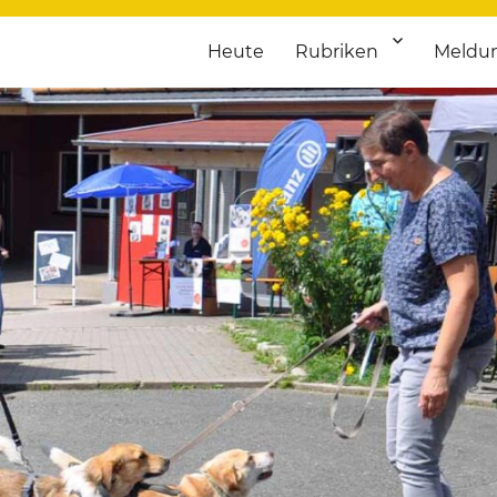
Heute
Rubriken
Meldu
franken. Täglich aktuelle Termine von Kultur bis Sport, von Theater
nstaltungsportal für Hochfran