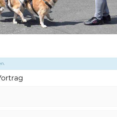
en.
Vortrag