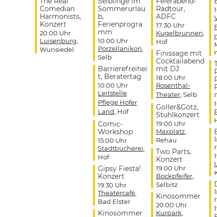
The Real
Selblinge im
Feierabend-
Comedian
Sommerurlau
Radtour,
Harmonists,
b,
ADFC
Konzert
Ferienprogra
17:30 Uhr
mm
20:00 Uhr
Kugelbrunnen
,
Luisenburg
,
10:00 Uhr
Hof
Porzellanikon
,
Wunsiedel
Finissage mit
Selb
Cocktailabend
Barrierefreihei
mit DJ
t, Beratertag
18:00 Uhr
10:00 Uhr
Rosenthal-
Leitstelle
Theater
, Selb
Pflege Hofer
Goller&Götz,
Land
, Hof
Stuhlkonzert
Comic-
19:00 Uhr
Workshop
Maxplatz
,
Rehau
15:00 Uhr
r
Stadtbücherei
,
Two Parts,
Hof
Konzert
Gipsy Fiesta!
19:00 Uhr
Konzert
Bockpfeifer
,
Selbitz
19:30 Uhr
Theatercafé
,
Kinosommer
r
Bad Elster
20:00 Uhr
Kinosommer
Kurpark
,