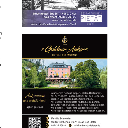
k
n
x-
z
u
k