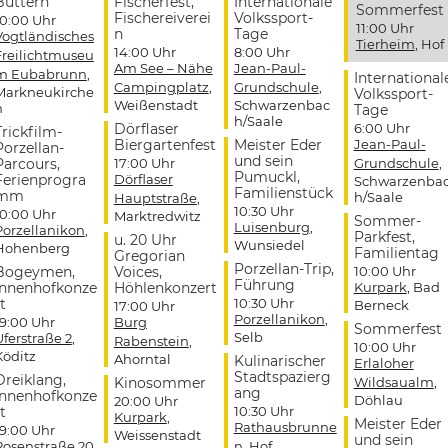
Buttern
Fischerfest,
Internationale
Sommerfest
Fischereiverei
Volkssport-
10:00 Uhr
11:00 Uhr
n
Tage
Vogtländisches
Tierheim
, Hof
14:00 Uhr
8:00 Uhr
Freilichtmuseu
Am See – Nähe
Jean-Paul-
m Eubabrunn
,
International
Campingplatz
,
Grundschule
,
Markneukirche
Volkssport-
Weißenstadt
Schwarzenbac
n
Tage
h/Saale
Dörflaser
6:00 Uhr
Trickfilm-
Biergartenfest
Meister Eder
Jean-Paul-
Porzellan-
und sein
Parcours,
17:00 Uhr
Grundschule
,
Pumuckl,
Ferienprogra
Dörflaser
Schwarzenba
Familienstück
mm
h/Saale
Hauptstraße
,
10:30 Uhr
10:00 Uhr
Marktredwitz
Sommer-
Luisenburg
,
Porzellanikon
,
Parkfest,
u. 20 Uhr
Wunsiedel
Hohenberg
Familientag
Gregorian
Porzellan-Trip,
Bogeymen,
Voices,
10:00 Uhr
Führung
Innenhofkonze
Höhlenkonzert
Kurpark
, Bad
t
10:30 Uhr
Berneck
17:00 Uhr
Porzellanikon
,
19:00 Uhr
Burg
Sommerfest
Selb
Uferstraße 2
,
Rabenstein
,
10:00 Uhr
Köditz
Ahorntal
Kulinarischer
Erlaloher
Stadtspazierg
Dreiklang,
Kinosommer
Wildsaualm
,
ang
Innenhofkonze
Döhlau
20:00 Uhr
t
10:30 Uhr
Kurpark
,
Meister Eder
Rathausbrunne
19:00 Uhr
Weissenstadt
und sein
Rosenstraße 20
,
n
, Hof