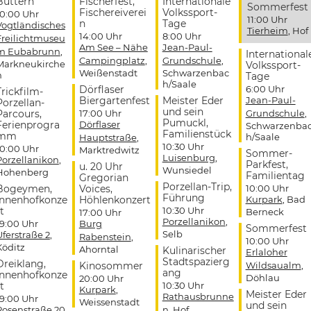
Buttern
Fischerfest,
Internationale
Sommerfest
Fischereiverei
Volkssport-
10:00 Uhr
11:00 Uhr
n
Tage
Vogtländisches
Tierheim
, Hof
14:00 Uhr
8:00 Uhr
Freilichtmuseu
Am See – Nähe
Jean-Paul-
m Eubabrunn
,
International
Campingplatz
,
Grundschule
,
Markneukirche
Volkssport-
Weißenstadt
Schwarzenbac
n
Tage
h/Saale
Dörflaser
6:00 Uhr
Trickfilm-
Biergartenfest
Meister Eder
Jean-Paul-
Porzellan-
und sein
Parcours,
17:00 Uhr
Grundschule
,
Pumuckl,
Ferienprogra
Dörflaser
Schwarzenba
Familienstück
mm
h/Saale
Hauptstraße
,
10:30 Uhr
10:00 Uhr
Marktredwitz
Sommer-
Luisenburg
,
Porzellanikon
,
Parkfest,
u. 20 Uhr
Wunsiedel
Hohenberg
Familientag
Gregorian
Porzellan-Trip,
Bogeymen,
Voices,
10:00 Uhr
Führung
Innenhofkonze
Höhlenkonzert
Kurpark
, Bad
t
10:30 Uhr
Berneck
17:00 Uhr
Porzellanikon
,
19:00 Uhr
Burg
Sommerfest
Selb
Uferstraße 2
,
Rabenstein
,
10:00 Uhr
Köditz
Ahorntal
Kulinarischer
Erlaloher
Stadtspazierg
Dreiklang,
Kinosommer
Wildsaualm
,
ang
Innenhofkonze
Döhlau
20:00 Uhr
t
10:30 Uhr
Kurpark
,
Meister Eder
Rathausbrunne
19:00 Uhr
Weissenstadt
und sein
Rosenstraße 20
,
n
, Hof