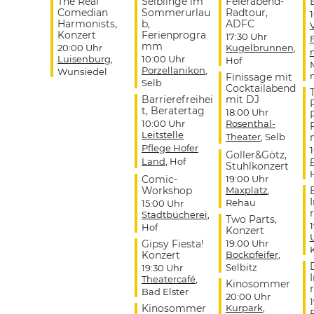
The Real
Selblinge im
Feierabend-
Comedian
Sommerurlau
Radtour,
Harmonists,
b,
ADFC
Konzert
Ferienprogra
17:30 Uhr
mm
20:00 Uhr
Kugelbrunnen
,
Luisenburg
,
10:00 Uhr
Hof
Porzellanikon
,
Wunsiedel
Finissage mit
Selb
Cocktailabend
Barrierefreihei
mit DJ
t, Beratertag
18:00 Uhr
10:00 Uhr
Rosenthal-
Leitstelle
Theater
, Selb
Pflege Hofer
Goller&Götz,
Land
, Hof
Stuhlkonzert
Comic-
19:00 Uhr
Workshop
Maxplatz
,
Rehau
15:00 Uhr
r
Stadtbücherei
,
Two Parts,
Hof
Konzert
Gipsy Fiesta!
19:00 Uhr
Konzert
Bockpfeifer
,
Selbitz
19:30 Uhr
Theatercafé
,
Kinosommer
r
Bad Elster
20:00 Uhr
Kinosommer
Kurpark
,