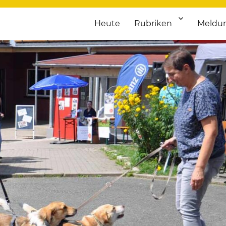
Heute
Rubriken
Meldu
franken. Täglich aktuelle Termine von Kultur bis Sport, von Theater
nstaltungsportal für Hochfran