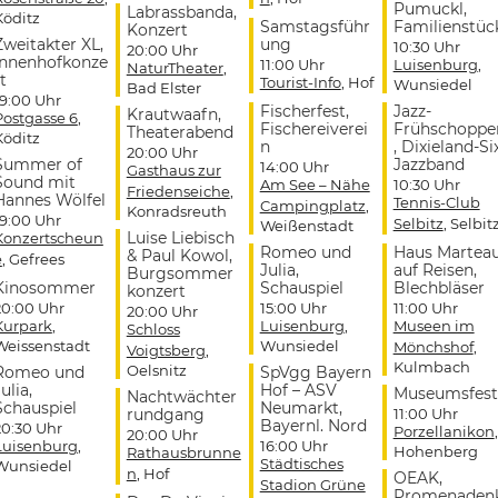
Pumuckl,
Labrassbanda,
Köditz
Samstagsführ
Familienstüc
Konzert
Zweitakter XL,
ung
10:30 Uhr
20:00 Uhr
Innenhofkonze
11:00 Uhr
Luisenburg
,
NaturTheater
,
t
Tourist-Info
, Hof
Wunsiedel
Bad Elster
19:00 Uhr
Fischerfest,
Jazz-
Krautwaafn,
Postgasse 6
,
Fischereiverei
Frühschoppe
Theaterabend
Köditz
n
, Dixieland-Si
20:00 Uhr
Summer of
Jazzband
14:00 Uhr
Gasthaus zur
Sound mit
Am See – Nähe
10:30 Uhr
Friedenseiche
,
Hannes Wölfel
Tennis-Club
Campingplatz
,
Konradsreuth
19:00 Uhr
Selbitz
, Selbit
Weißenstadt
Luise Liebisch
Konzertscheun
Romeo und
Haus Martea
& Paul Kowol,
e
, Gefrees
Julia,
auf Reisen,
Burgsommer
Kinosommer
Schauspiel
Blechbläser
konzert
20:00 Uhr
15:00 Uhr
11:00 Uhr
20:00 Uhr
Kurpark
,
Luisenburg
,
Museen im
Schloss
Weissenstadt
Wunsiedel
Mönchshof
,
Voigtsberg
,
Kulmbach
Oelsnitz
Romeo und
SpVgg Bayern
ulia,
Hof – ASV
Museumsfest
Nachtwächter
Schauspiel
Neumarkt,
rundgang
11:00 Uhr
Bayernl. Nord
20:30 Uhr
Porzellanikon
,
20:00 Uhr
Luisenburg
,
16:00 Uhr
Hohenberg
Rathausbrunne
Städtisches
Wunsiedel
n
, Hof
OEAK,
Stadion Grüne
Promenaden