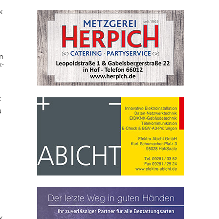
k
n
x-
z
u
k