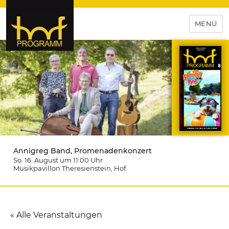
MENÜ
hof-programm – das
Veranstaltungsportal für
Hochfranken
Annigreg Band, Promenadenkonzert
So. 16. August um 11:00
Uhr
Musikpavillon Theresienstein
, Hof
« Alle Veranstaltungen