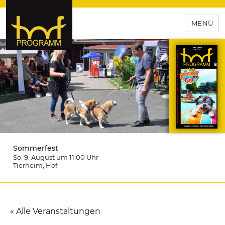
MENÜ
hof-programm – das
Veranstaltungsportal für
Hochfranken
Sommerfest
So. 9. August um 11:00
Uhr
Tierheim
, Hof
« Alle Veranstaltungen