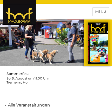
MENÜ
hof-programm – das
Veranstaltungsportal für
Hochfranken
Sommerfest
So. 9. August um 11:00
Uhr
Tierheim
, Hof
« Alle Veranstaltungen