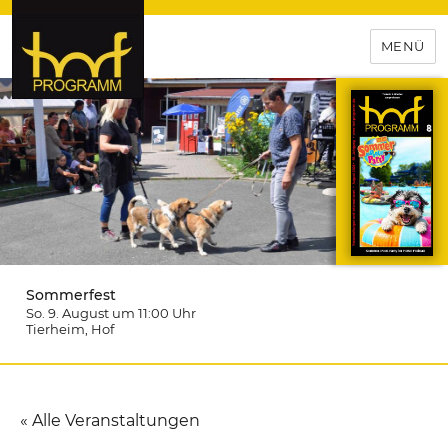
MENÜ
hof-programm – das
Veranstaltungsportal für
Hochfranken
Sommerfest
So. 9. August um 11:00
Uhr
Tierheim
, Hof
« Alle Veranstaltungen