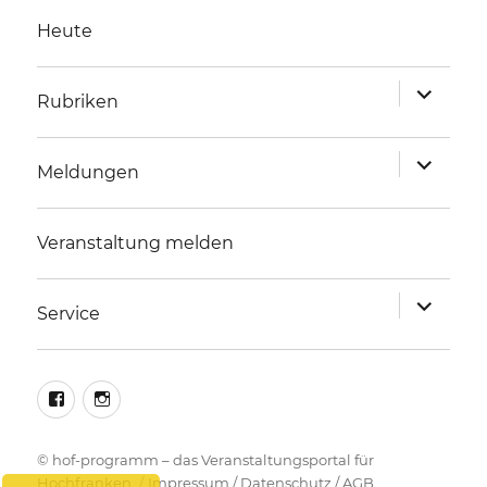
Heute
Unterme
Rubriken
anzeigen
Unterme
Meldungen
anzeigen
Veranstaltung melden
Unterme
Service
anzeigen
facebook
instagram
©
hof-programm – das Veranstaltungsportal für
Hochfranken
Impressum
/
Datenschutz
/
AGB