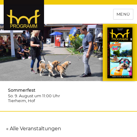
MENÜ
hof-programm – das
Veranstaltungsportal für
Hochfranken
Sommerfest
So. 9. August um 11:00
Uhr
Tierheim
, Hof
« Alle Veranstaltungen