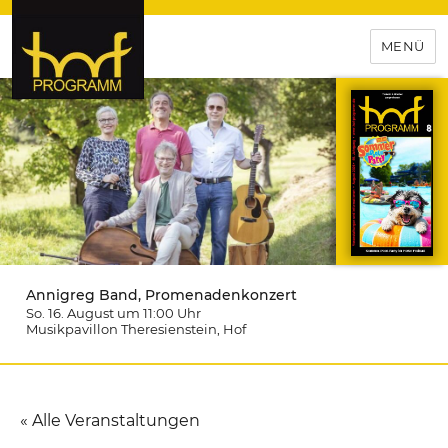
MENÜ
hof-programm – das
Veranstaltungsportal für
Hochfranken
Annigreg Band, Promenadenkonzert
So. 16. August um 11:00
Uhr
Musikpavillon Theresienstein
, Hof
« Alle Veranstaltungen