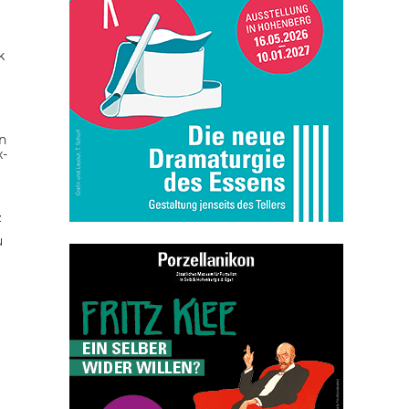
k
n
x-
z
u