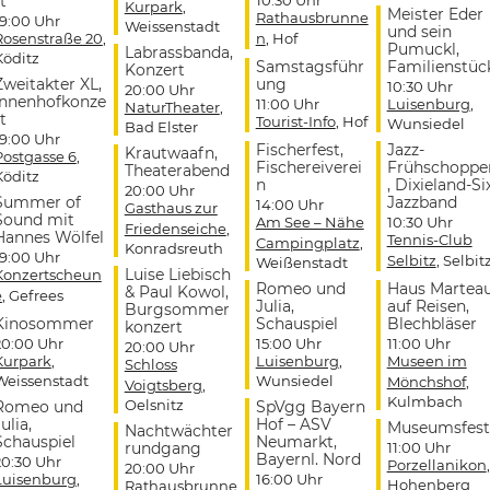
t
10:30 Uhr
Kurpark
,
Meister Eder
Rathausbrunne
19:00 Uhr
Weissenstadt
und sein
Rosenstraße 20
,
n
, Hof
Pumuckl,
Labrassbanda,
Köditz
Samstagsführ
Familienstüc
Konzert
Zweitakter XL,
ung
10:30 Uhr
20:00 Uhr
Innenhofkonze
11:00 Uhr
Luisenburg
,
NaturTheater
,
t
Tourist-Info
, Hof
Wunsiedel
Bad Elster
19:00 Uhr
Fischerfest,
Jazz-
Krautwaafn,
Postgasse 6
,
Fischereiverei
Frühschoppe
Theaterabend
Köditz
n
, Dixieland-Si
20:00 Uhr
Summer of
Jazzband
14:00 Uhr
Gasthaus zur
Sound mit
Am See – Nähe
10:30 Uhr
Friedenseiche
,
Hannes Wölfel
Tennis-Club
Campingplatz
,
Konradsreuth
19:00 Uhr
Selbitz
, Selbit
Weißenstadt
Luise Liebisch
Konzertscheun
Romeo und
Haus Martea
& Paul Kowol,
e
, Gefrees
Julia,
auf Reisen,
Burgsommer
Kinosommer
Schauspiel
Blechbläser
konzert
20:00 Uhr
15:00 Uhr
11:00 Uhr
20:00 Uhr
Kurpark
,
Luisenburg
,
Museen im
Schloss
Weissenstadt
Wunsiedel
Mönchshof
,
Voigtsberg
,
Kulmbach
Oelsnitz
Romeo und
SpVgg Bayern
ulia,
Hof – ASV
Museumsfest
Nachtwächter
Schauspiel
Neumarkt,
rundgang
11:00 Uhr
Bayernl. Nord
20:30 Uhr
Porzellanikon
,
20:00 Uhr
Luisenburg
,
16:00 Uhr
Hohenberg
Rathausbrunne