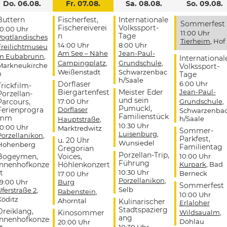
Do. 06.08.
Fr. 07.08.
Sa. 08.08.
So. 09.08.
Buttern
Fischerfest,
Internationale
Sommerfest
Fischereiverei
Volkssport-
10:00 Uhr
11:00 Uhr
n
Tage
Vogtländisches
Tierheim
, Hof
14:00 Uhr
8:00 Uhr
Freilichtmuseu
Am See – Nähe
Jean-Paul-
m Eubabrunn
,
International
Campingplatz
,
Grundschule
,
Markneukirche
Volkssport-
Weißenstadt
Schwarzenbac
n
Tage
h/Saale
Dörflaser
6:00 Uhr
Trickfilm-
Biergartenfest
Meister Eder
Jean-Paul-
Porzellan-
und sein
Parcours,
17:00 Uhr
Grundschule
,
Pumuckl,
Ferienprogra
Dörflaser
Schwarzenba
Familienstück
mm
h/Saale
Hauptstraße
,
10:30 Uhr
10:00 Uhr
Marktredwitz
Sommer-
Luisenburg
,
Porzellanikon
,
Parkfest,
u. 20 Uhr
Wunsiedel
Hohenberg
Familientag
Gregorian
Porzellan-Trip,
Bogeymen,
Voices,
10:00 Uhr
Führung
Innenhofkonze
Höhlenkonzert
Kurpark
, Bad
t
10:30 Uhr
Berneck
17:00 Uhr
Porzellanikon
,
19:00 Uhr
Burg
Sommerfest
Selb
Uferstraße 2
,
Rabenstein
,
10:00 Uhr
Köditz
Ahorntal
Kulinarischer
Erlaloher
Stadtspazierg
Dreiklang,
Kinosommer
Wildsaualm
,
ang
Innenhofkonze
Döhlau
20:00 Uhr