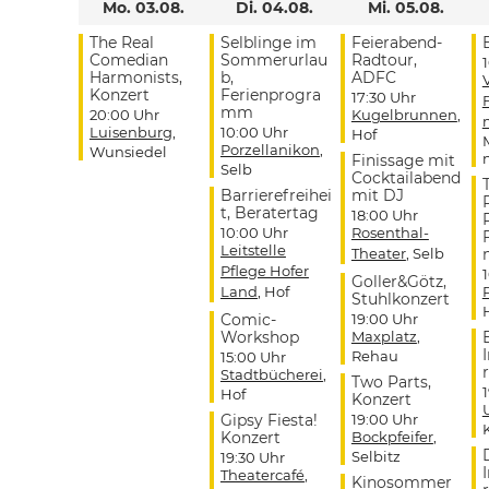
Mo. 03.08.
Di. 04.08.
Mi. 05.08.
The Real
Selblinge im
Feierabend-
Comedian
Sommerurlau
Radtour,
Harmonists,
b,
ADFC
Konzert
Ferienprogra
17:30 Uhr
mm
20:00 Uhr
Kugelbrunnen
,
Luisenburg
,
10:00 Uhr
Hof
Porzellanikon
,
Wunsiedel
Finissage mit
Selb
Cocktailabend
Barrierefreihei
mit DJ
t, Beratertag
18:00 Uhr
10:00 Uhr
Rosenthal-
Leitstelle
Theater
, Selb
Pflege Hofer
Goller&Götz,
Land
, Hof
Stuhlkonzert
Comic-
19:00 Uhr
Workshop
Maxplatz
,
Rehau
15:00 Uhr
r
Stadtbücherei
,
Two Parts,
Hof
Konzert
Gipsy Fiesta!
19:00 Uhr
Konzert
Bockpfeifer
,
Selbitz
19:30 Uhr
Theatercafé
,
Kinosommer