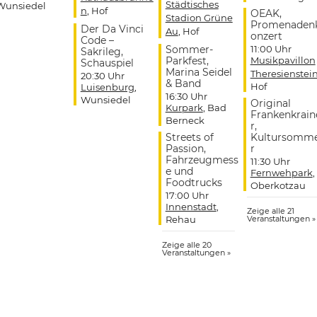
Städtisches
Wunsiedel
n
, Hof
OEAK,
Stadion Grüne
Promenaden
Der Da Vinci
Au
, Hof
onzert
Code –
Sommer-
11:00 Uhr
Sakrileg,
Parkfest,
Musikpavillon
Schauspiel
Marina Seidel
Theresienstei
20:30 Uhr
& Band
Hof
Luisenburg
,
16:30 Uhr
Wunsiedel
Original
Kurpark
, Bad
Frankenkrain
Berneck
r,
Streets of
Kultursomm
Passion,
r
Fahrzeugmess
11:30 Uhr
e und
Fernwehpark
,
Foodtrucks
Oberkotzau
17:00 Uhr
Innenstadt
,
Zeige alle 21
Rehau
Veranstaltungen »
Zeige alle 20
Veranstaltungen »