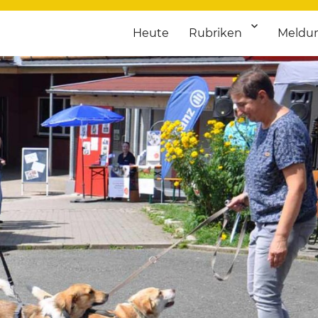
Heute
Rubriken
Meldu
franken. Täglich aktuelle Termine von Kultur bis Sport, von Theater
nstaltungsportal für Hochfran