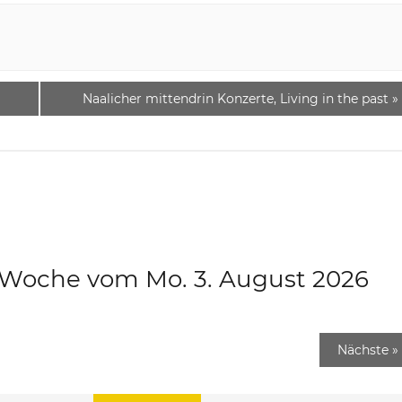
Naalicher mittendrin Konzerte, Living in the past
»
e Woche vom Mo. 3. August 2026
Nächste
»