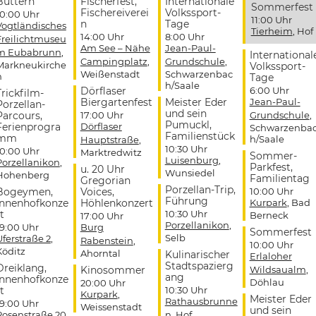
Buttern
Fischerfest,
Internationale
Sommerfest
Fischereiverei
Volkssport-
10:00 Uhr
11:00 Uhr
n
Tage
Vogtländisches
Tierheim
, Hof
14:00 Uhr
8:00 Uhr
Freilichtmuseu
Am See – Nähe
Jean-Paul-
m Eubabrunn
,
International
Campingplatz
,
Grundschule
,
Markneukirche
Volkssport-
Weißenstadt
Schwarzenbac
n
Tage
h/Saale
Dörflaser
6:00 Uhr
Trickfilm-
Biergartenfest
Meister Eder
Jean-Paul-
Porzellan-
und sein
Parcours,
17:00 Uhr
Grundschule
,
Pumuckl,
Ferienprogra
Dörflaser
Schwarzenba
Familienstück
mm
h/Saale
Hauptstraße
,
10:30 Uhr
10:00 Uhr
Marktredwitz
Sommer-
Luisenburg
,
Porzellanikon
,
Parkfest,
u. 20 Uhr
Wunsiedel
Hohenberg
Familientag
Gregorian
Porzellan-Trip,
Bogeymen,
Voices,
10:00 Uhr
Führung
Innenhofkonze
Höhlenkonzert
Kurpark
, Bad
t
10:30 Uhr
Berneck
17:00 Uhr
Porzellanikon
,
19:00 Uhr
Burg
Sommerfest
Selb
Uferstraße 2
,
Rabenstein
,
10:00 Uhr
Köditz
Ahorntal
Kulinarischer
Erlaloher
Stadtspazierg
Dreiklang,
Kinosommer
Wildsaualm
,
ang
Innenhofkonze
Döhlau
20:00 Uhr
t
10:30 Uhr
Kurpark
,
Meister Eder
Rathausbrunne
19:00 Uhr
Weissenstadt
und sein
Rosenstraße 20
,
n
, Hof