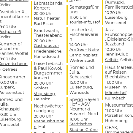
Pumuckl,
Labrassbanda,
Köditz
Samstagsführ
Familienstüc
Konzert
Zweitakter XL,
ung
10:30 Uhr
20:00 Uhr
Innenhofkonze
11:00 Uhr
Luisenburg
,
NaturTheater
,
t
Tourist-Info
, Hof
Wunsiedel
Bad Elster
19:00 Uhr
Fischerfest,
Jazz-
Krautwaafn,
Postgasse 6
,
Fischereiverei
Frühschoppe
Theaterabend
Köditz
n
, Dixieland-Si
20:00 Uhr
Summer of
Jazzband
14:00 Uhr
Gasthaus zur
Sound mit
Am See – Nähe
10:30 Uhr
Friedenseiche
,
Hannes Wölfel
Tennis-Club
Campingplatz
,
Konradsreuth
19:00 Uhr
Selbitz
, Selbit
Weißenstadt
Luise Liebisch
Konzertscheun
Romeo und
Haus Martea
& Paul Kowol,
e
, Gefrees
Julia,
auf Reisen,
Burgsommer
Kinosommer
Schauspiel
Blechbläser
konzert
20:00 Uhr
15:00 Uhr
11:00 Uhr
20:00 Uhr
Kurpark
,
Luisenburg
,
Museen im
Schloss
Weissenstadt
Wunsiedel
Mönchshof
,
Voigtsberg
,
Kulmbach
Oelsnitz
Romeo und
SpVgg Bayern
ulia,
Hof – ASV
Museumsfest
Nachtwächter
Schauspiel
Neumarkt,
rundgang
11:00 Uhr
Bayernl. Nord
20:30 Uhr
Porzellanikon
,
20:00 Uhr
Luisenburg
,
16:00 Uhr
Hohenberg
Rathausbrunne
Städtisches
Wunsiedel
n
, Hof
OEAK,
Stadion Grüne
Promenaden