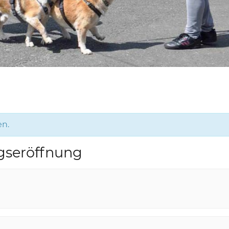
en.
ngseröffnung