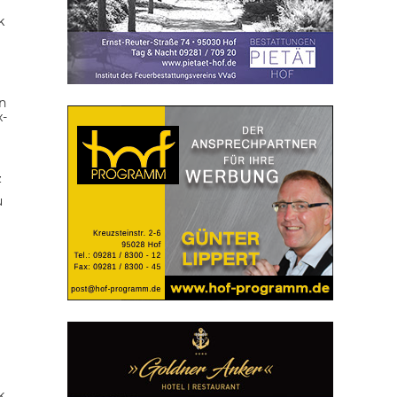
k
n
x-
z
u
k