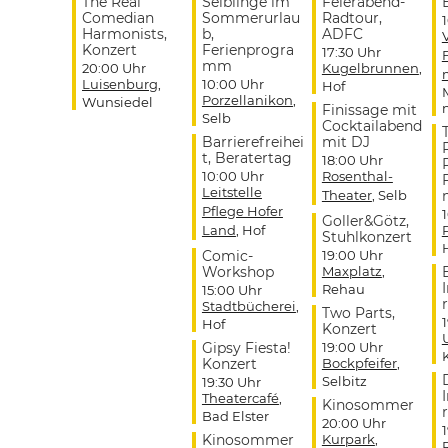
The Real
Selblinge im
Feierabend-
Comedian
Sommerurlau
Radtour,
Harmonists,
b,
ADFC
Konzert
Ferienprogra
17:30 Uhr
mm
20:00 Uhr
Kugelbrunnen
,
Luisenburg
,
10:00 Uhr
Hof
Porzellanikon
,
Wunsiedel
Finissage mit
Selb
Cocktailabend
Barrierefreihei
mit DJ
t, Beratertag
18:00 Uhr
10:00 Uhr
Rosenthal-
Leitstelle
Theater
, Selb
Pflege Hofer
Goller&Götz,
Land
, Hof
Stuhlkonzert
Comic-
19:00 Uhr
Workshop
Maxplatz
,
Rehau
15:00 Uhr
r
Stadtbücherei
,
Two Parts,
Hof
Konzert
Gipsy Fiesta!
19:00 Uhr
Konzert
Bockpfeifer
,
Selbitz
19:30 Uhr
Theatercafé
,
Kinosommer
r
Bad Elster
20:00 Uhr
Kinosommer
Kurpark
,