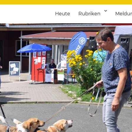
Heute
Rubriken
Meldu
franken. Täglich aktuelle Termine von Kultur bis Sport, von Theater
nstaltungsportal für Hochfran