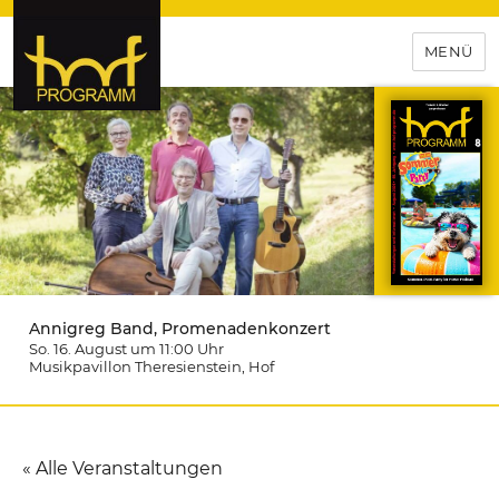
MENÜ
hof-programm – das
Veranstaltungsportal für
Hochfranken
Annigreg Band, Promenadenkonzert
So. 16. August um 11:00
Uhr
Musikpavillon Theresienstein
, Hof
« Alle Veranstaltungen