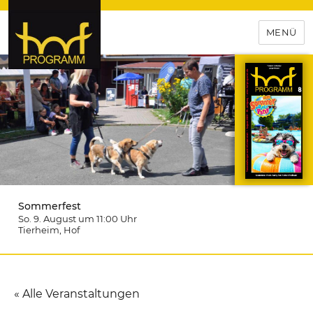
MENÜ
hof-programm – das
Veranstaltungsportal für
Hochfranken
Sommerfest
So. 9. August um 11:00
Uhr
Tierheim
, Hof
« Alle Veranstaltungen