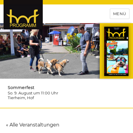
MENÜ
hof-programm – das
Veranstaltungsportal für
Hochfranken
Sommerfest
So. 9. August um 11:00
Uhr
Tierheim
, Hof
« Alle Veranstaltungen