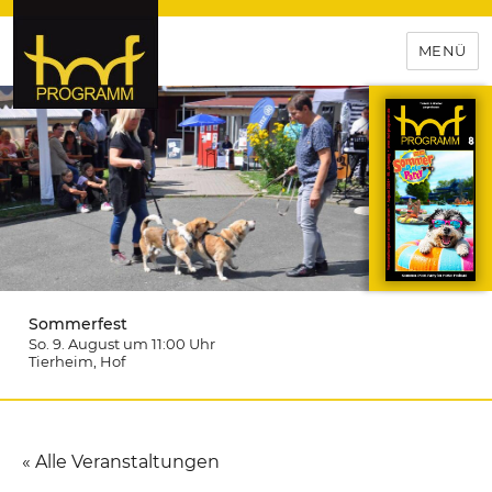
MENÜ
hof-programm – das
Veranstaltungsportal für
Hochfranken
Sommerfest
So. 9. August um 11:00
Uhr
Tierheim
, Hof
« Alle Veranstaltungen