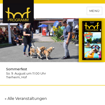
MENÜ
hof-programm – das
Veranstaltungsportal für
Hochfranken
Sommerfest
So. 9. August um 11:00
Uhr
Tierheim
, Hof
« Alle Veranstaltungen