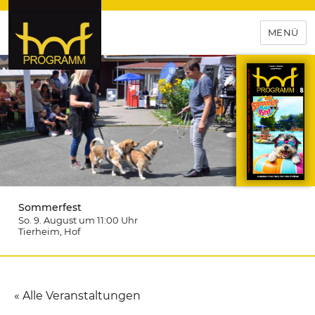
MENÜ
hof-programm – das
Veranstaltungsportal für
Hochfranken
Sommerfest
So. 9. August um 11:00
Uhr
Tierheim
, Hof
« Alle Veranstaltungen