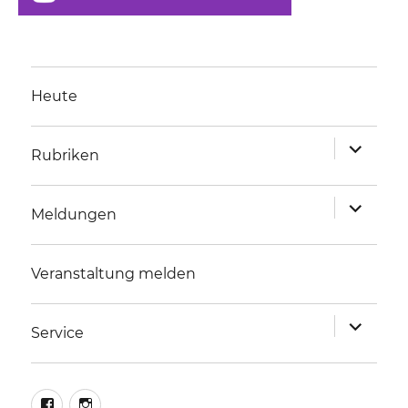
Heute
Unterme
Rubriken
anzeigen
Unterme
Meldungen
anzeigen
Veranstaltung melden
Unterme
Service
anzeigen
facebook
instagram