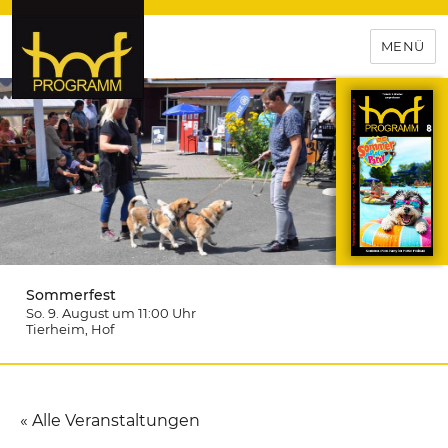
MENÜ
hof-programm – das
Veranstaltungsportal für
Hochfranken
Sommerfest
So. 9. August um 11:00
Uhr
Tierheim
, Hof
« Alle Veranstaltungen